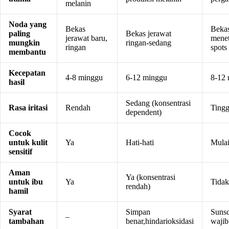
melanin
Noda yang
Bekas
Bekas
paling
Bekas jerawat
jerawat baru,
menet
mungkin
ringan-sedang
ringan
spots
membantu
Kecepatan
4-8 minggu
6-12 minggu
8-12
hasil
Sedang (konsentrasi
Rasa iritasi
Rendah
Tingg
dependent)
Cocok
untuk kulit
Ya
Hati-hati
Mulai
sensitif
Aman
Ya (konsentrasi
untuk ibu
Ya
Tidak
rendah)
hamil
Syarat
Simpan
Suns
–
tambahan
benar,hindarioksidasi
wajib