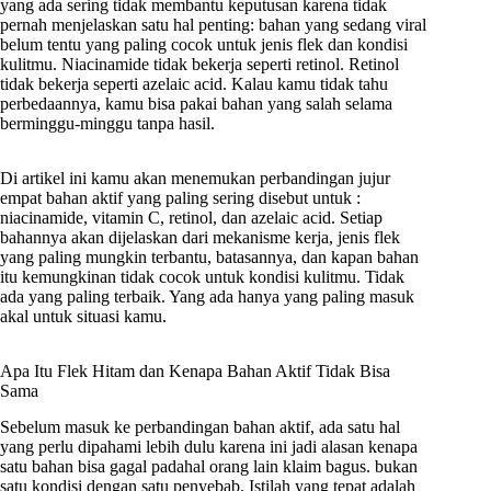
yang ada sering tidak membantu keputusan karena tidak
pernah menjelaskan satu hal penting: bahan yang sedang viral
belum tentu yang paling cocok untuk jenis flek dan kondisi
kulitmu. Niacinamide tidak bekerja seperti retinol. Retinol
tidak bekerja seperti azelaic acid. Kalau kamu tidak tahu
perbedaannya, kamu bisa pakai bahan yang salah selama
berminggu-minggu tanpa hasil.
Di artikel ini kamu akan menemukan perbandingan jujur
empat bahan aktif yang paling sering disebut untuk :
niacinamide, vitamin C, retinol, dan azelaic acid. Setiap
bahannya akan dijelaskan dari mekanisme kerja, jenis flek
yang paling mungkin terbantu, batasannya, dan kapan bahan
itu kemungkinan tidak cocok untuk kondisi kulitmu. Tidak
ada yang paling terbaik. Yang ada hanya yang paling masuk
akal untuk situasi kamu.
Apa Itu Flek Hitam dan Kenapa Bahan Aktif Tidak Bisa
Sama
Sebelum masuk ke perbandingan bahan aktif, ada satu hal
yang perlu dipahami lebih dulu karena ini jadi alasan kenapa
satu bahan bisa gagal padahal orang lain klaim bagus. bukan
satu kondisi dengan satu penyebab. Istilah yang tepat adalah