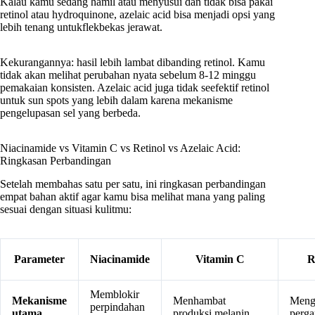
Kalau kamu sedang hamil atau menyusui dan tidak bisa pakai
retinol atau hydroquinone, azelaic acid bisa menjadi opsi yang
lebih tenang untukflekbekas jerawat.
Kekurangannya: hasil lebih lambat dibanding retinol. Kamu
tidak akan melihat perubahan nyata sebelum 8-12 minggu
pemakaian konsisten. Azelaic acid juga tidak seefektif retinol
untuk sun spots yang lebih dalam karena mekanisme
pengelupasan sel yang berbeda.
Niacinamide vs Vitamin C vs Retinol vs Azelaic Acid:
Ringkasan Perbandingan
Setelah membahas satu per satu, ini ringkasan perbandingan
empat bahan aktif agar kamu bisa melihat mana yang paling
sesuai dengan situasi kulitmu:
Parameter
Niacinamide
Vitamin C
R
Memblokir
Mekanisme
Menhambat
Menga
perpindahan
utama
produksi melanin
perga