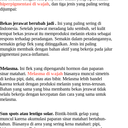
hiperpigmentasi di wajah
, dan tiga jenis yang paling sering
dijumpai:
Bekas jerawat berubah jadi .
Ini yang paling sering di
Indonesia. Setelah jerawat meradang lalu sembuh, sel kulit
tempat bekas jerawat itu memproduksi melanin ekstra sebagai
respons terhadap peradangan. Semakin dalam peradangannya,
semakin gelap flek yang ditinggalkan. Jenis ini paling
mungkin membaik dengan bahan aktif yang bekerja pada jalur
pigmentasi pasca-inflamasi.
Melasma.
Ini flek yang dipengaruhi hormon dan paparan
sinar matahari.
Melasma di wajah
biasanya muncul simetris
di kedua pipi, dahi, atau atas bibir. Melasma lebih bandel
karena terkait dengan produksi melanin yang terus-terusan.
Bahan yang sama yang bisa membantu bekas jerawat tidak
selalu bekerja dengan kecepatan dan cara yang sama untuk
melasma.
Sun spots atau lentigo solar.
Bintik-bintik gelap yang
muncul karena akumulasi paparan sinar matahari bertahun-
tahun. Biasanya di area yang sering kena matahari: pipi,