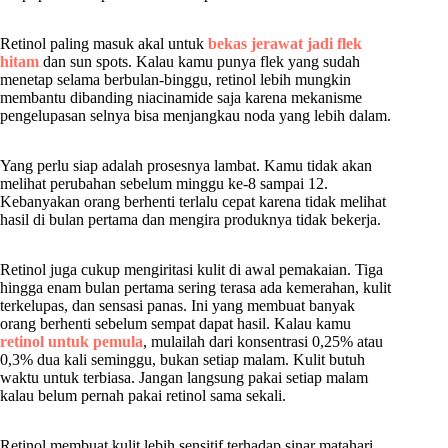
Retinol paling masuk akal untuk
bekas jerawat jadi flek
hitam
dan sun spots. Kalau kamu punya flek yang sudah
menetap selama berbulan-binggu, retinol lebih mungkin
membantu dibanding niacinamide saja karena mekanisme
pengelupasan selnya bisa menjangkau noda yang lebih dalam.
Yang perlu siap adalah prosesnya lambat. Kamu tidak akan
melihat perubahan sebelum minggu ke-8 sampai 12.
Kebanyakan orang berhenti terlalu cepat karena tidak melihat
hasil di bulan pertama dan mengira produknya tidak bekerja.
Retinol juga cukup mengiritasi kulit di awal pemakaian. Tiga
hingga enam bulan pertama sering terasa ada kemerahan, kulit
terkelupas, dan sensasi panas. Ini yang membuat banyak
orang berhenti sebelum sempat dapat hasil. Kalau kamu
retinol untuk pemula
, mulailah dari konsentrasi 0,25% atau
0,3% dua kali seminggu, bukan setiap malam. Kulit butuh
waktu untuk terbiasa. Jangan langsung pakai setiap malam
kalau belum pernah pakai retinol sama sekali.
Retinol membuat kulit lebih sensitif terhadap sinar matahari.