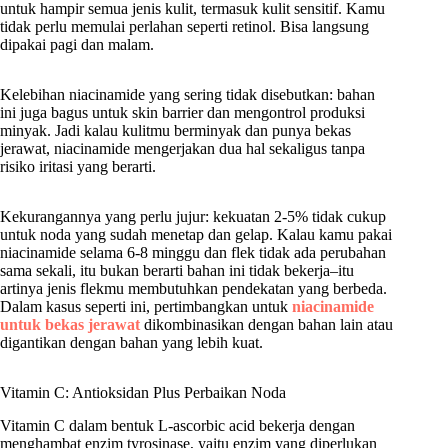
untuk hampir semua jenis kulit, termasuk kulit sensitif. Kamu
tidak perlu memulai perlahan seperti retinol. Bisa langsung
dipakai pagi dan malam.
Kelebihan niacinamide yang sering tidak disebutkan: bahan
ini juga bagus untuk skin barrier dan mengontrol produksi
minyak. Jadi kalau kulitmu berminyak dan punya bekas
jerawat, niacinamide mengerjakan dua hal sekaligus tanpa
risiko iritasi yang berarti.
Kekurangannya yang perlu jujur: kekuatan 2-5% tidak cukup
untuk noda yang sudah menetap dan gelap. Kalau kamu pakai
niacinamide selama 6-8 minggu dan flek tidak ada perubahan
sama sekali, itu bukan berarti bahan ini tidak bekerja–itu
artinya jenis flekmu membutuhkan pendekatan yang berbeda.
Dalam kasus seperti ini, pertimbangkan untuk
niacinamide
untuk bekas jerawat
dikombinasikan dengan bahan lain atau
digantikan dengan bahan yang lebih kuat.
Vitamin C: Antioksidan Plus Perbaikan Noda
Vitamin C dalam bentuk L-ascorbic acid bekerja dengan
menghambat enzim tyrosinase, yaitu enzim yang diperlukan