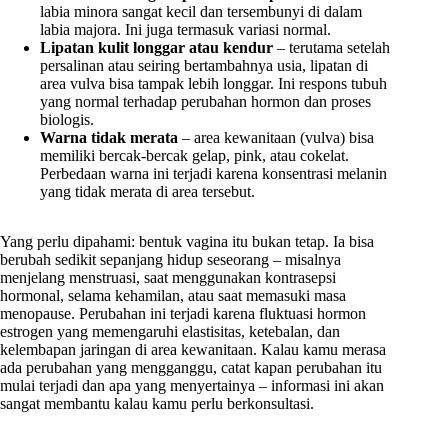
labia minora sangat kecil dan tersembunyi di dalam
labia majora. Ini juga termasuk variasi normal.
Lipatan kulit longgar atau kendur
– terutama setelah
persalinan atau seiring bertambahnya usia, lipatan di
area vulva bisa tampak lebih longgar. Ini respons tubuh
yang normal terhadap perubahan hormon dan proses
biologis.
Warna tidak merata
– area kewanitaan (vulva) bisa
memiliki bercak-bercak gelap, pink, atau cokelat.
Perbedaan warna ini terjadi karena konsentrasi melanin
yang tidak merata di area tersebut.
Yang perlu dipahami: bentuk vagina itu bukan tetap. Ia bisa
berubah sedikit sepanjang hidup seseorang – misalnya
menjelang menstruasi, saat menggunakan kontrasepsi
hormonal, selama kehamilan, atau saat memasuki masa
menopause. Perubahan ini terjadi karena fluktuasi hormon
estrogen yang memengaruhi elastisitas, ketebalan, dan
kelembapan jaringan di area kewanitaan. Kalau kamu merasa
ada perubahan yang mengganggu, catat kapan perubahan itu
mulai terjadi dan apa yang menyertainya – informasi ini akan
sangat membantu kalau kamu perlu berkonsultasi.