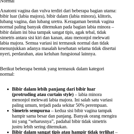
Normal
Anatomi vagina dan vulva terdiri dari beberapa bagian utama:
bibir luar (labia majora), bibir dalam (labia minora), klitoris,
lubang vagina, dan lubang uretra. Keragaman bentuk vagina
normal paling banyak ditemukan pada bagian labia minora –
bibir dalam ini bisa tampak sangat tipis, agak tebal, tidak
simetris antara sisi kiri dan kanan, atau menonjol melewati
labia majora. Semua variasi ini termasuk normal dan tidak
menunjukkan adanya masalah kesehatan selama tidak disertai
nyeri, perdarahan, atau keluhan fungsional lainnya.
Berikut beberapa bentuk yang termasuk dalam kategori
normal:
Bibir dalam lebih panjang dari bibir luar
(protruding atau curtain style)
– labia minora
menonjol melewati labia majora. Ini salah satu variasi
paling umum, terjadi pada sekitar 50% perempuan.
Simetris sempurna
– kedua sisi bibir vagina tampak
hampir sama besar dan panjang. Banyak orang mengira
ini yang “seharusnya”, padahal bibir tidak simetris
justru lebih sering ditemukan.
Bibir dalam sangat tipis atau hampir tidak terlihat
–