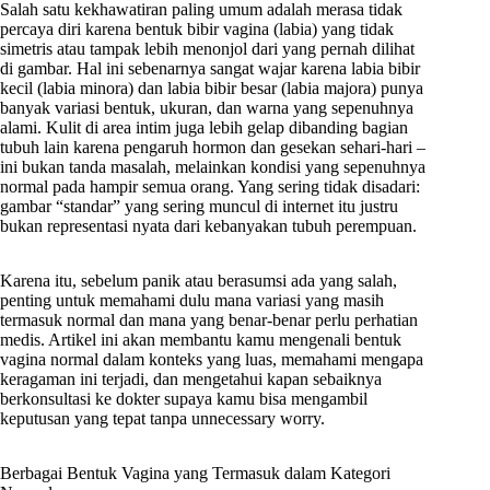
Salah satu kekhawatiran paling umum adalah merasa tidak
percaya diri karena bentuk bibir vagina (labia) yang tidak
simetris atau tampak lebih menonjol dari yang pernah dilihat
di gambar. Hal ini sebenarnya sangat wajar karena labia bibir
kecil (labia minora) dan labia bibir besar (labia majora) punya
banyak variasi bentuk, ukuran, dan warna yang sepenuhnya
alami. Kulit di area intim juga lebih gelap dibanding bagian
tubuh lain karena pengaruh hormon dan gesekan sehari-hari –
ini bukan tanda masalah, melainkan kondisi yang sepenuhnya
normal pada hampir semua orang. Yang sering tidak disadari:
gambar “standar” yang sering muncul di internet itu justru
bukan representasi nyata dari kebanyakan tubuh perempuan.
Karena itu, sebelum panik atau berasumsi ada yang salah,
penting untuk memahami dulu mana variasi yang masih
termasuk normal dan mana yang benar-benar perlu perhatian
medis. Artikel ini akan membantu kamu mengenali bentuk
vagina normal dalam konteks yang luas, memahami mengapa
keragaman ini terjadi, dan mengetahui kapan sebaiknya
berkonsultasi ke dokter supaya kamu bisa mengambil
keputusan yang tepat tanpa unnecessary worry.
Berbagai Bentuk Vagina yang Termasuk dalam Kategori