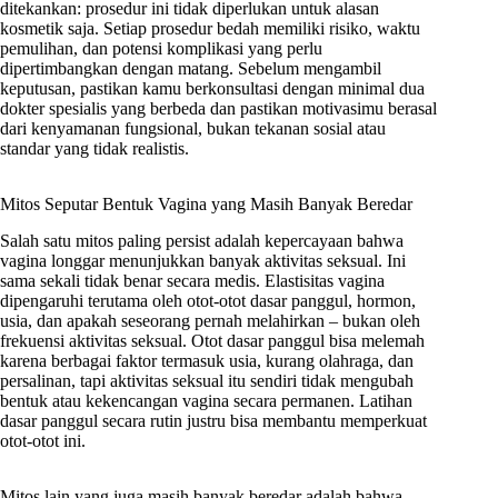
ditekankan: prosedur ini tidak diperlukan untuk alasan
kosmetik saja. Setiap prosedur bedah memiliki risiko, waktu
pemulihan, dan potensi komplikasi yang perlu
dipertimbangkan dengan matang. Sebelum mengambil
keputusan, pastikan kamu berkonsultasi dengan minimal dua
dokter spesialis yang berbeda dan pastikan motivasimu berasal
dari kenyamanan fungsional, bukan tekanan sosial atau
standar yang tidak realistis.
Mitos Seputar Bentuk Vagina yang Masih Banyak Beredar
Salah satu mitos paling persist adalah kepercayaan bahwa
vagina longgar menunjukkan banyak aktivitas seksual. Ini
sama sekali tidak benar secara medis. Elastisitas vagina
dipengaruhi terutama oleh otot-otot dasar panggul, hormon,
usia, dan apakah seseorang pernah melahirkan – bukan oleh
frekuensi aktivitas seksual. Otot dasar panggul bisa melemah
karena berbagai faktor termasuk usia, kurang olahraga, dan
persalinan, tapi aktivitas seksual itu sendiri tidak mengubah
bentuk atau kekencangan vagina secara permanen. Latihan
dasar panggul secara rutin justru bisa membantu memperkuat
otot-otot ini.
Mitos lain yang juga masih banyak beredar adalah bahwa