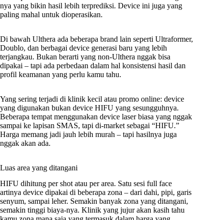
nya yang bikin hasil lebih terprediksi. Device ini juga yang
paling mahal untuk dioperasikan.
Di bawah Ulthera ada beberapa brand lain seperti Ultraformer,
Doublo, dan berbagai device generasi baru yang lebih
terjangkau. Bukan berarti yang non-Ulthera nggak bisa
dipakai – tapi ada perbedaan dalam hal konsistensi hasil dan
profil keamanan yang perlu kamu tahu.
Yang sering terjadi di klinik kecil atau promo online: device
yang digunakan bukan device HIFU yang sesungguhnya.
Beberapa tempat menggunakan device laser biasa yang nggak
sampai ke lapisan SMAS, tapi di-market sebagai “HIFU.”
Harga memang jadi jauh lebih murah – tapi hasilnya juga
nggak akan ada.
Luas area yang ditangani
HIFU dihitung per shot atau per area. Satu sesi full face
artinya device dipakai di beberapa zona – dari dahi, pipi, garis
senyum, sampai leher. Semakin banyak zona yang ditangani,
semakin tinggi biaya-nya. Klinik yang jujur akan kasih tahu
kamu zona mana saja yang termasuk dalam harga yang