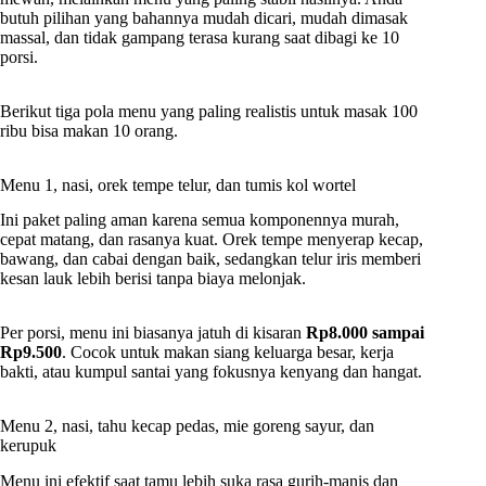
butuh pilihan yang bahannya mudah dicari, mudah dimasak
massal, dan tidak gampang terasa kurang saat dibagi ke 10
porsi.
Berikut tiga pola menu yang paling realistis untuk masak 100
ribu bisa makan 10 orang.
Menu 1, nasi, orek tempe telur, dan tumis kol wortel
Ini paket paling aman karena semua komponennya murah,
cepat matang, dan rasanya kuat. Orek tempe menyerap kecap,
bawang, dan cabai dengan baik, sedangkan telur iris memberi
kesan lauk lebih berisi tanpa biaya melonjak.
Per porsi, menu ini biasanya jatuh di kisaran
Rp8.000 sampai
Rp9.500
. Cocok untuk makan siang keluarga besar, kerja
bakti, atau kumpul santai yang fokusnya kenyang dan hangat.
Menu 2, nasi, tahu kecap pedas, mie goreng sayur, dan
kerupuk
Menu ini efektif saat tamu lebih suka rasa gurih-manis dan