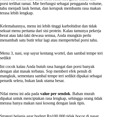
porsi terlihat ramai. Mie berfungsi sebagai pengganda volume,
tahu menjadi lauk hemat, dan kerupuk membantu rasa makan
terasa lebih lengkap.
Kelemahannya, menu ini lebih tinggi karbohidrat dan tidak
sekuat menu pertama dari sisi protein. Kalau tamunya pekerja
berat atau laki-laki dewasa semua, Anda mungkin perlu
menambah satu butir telur lagi atau mempertebal porsi tahu.
Menu 3, nasi, sop sayur kentang wortel, dan sambal tempe teri
sedikit
Ini cocok kalau Anda butuh rasa hangat dan porsi banyak
dengan alat masak terbatas. Sop memberi efek penuh di
mangkuk, sementara sambal tempe teri sedikit dipakai sebagai
penarik selera, bukan lauk utama besar.
Nilai menu ini ada pada
value per sendok
. Bahan murah
dipakai untuk menciptakan rasa lengkap, sehingga orang tidak
merasa hanya makan nasi kosong dengan lauk tipis.
Strategi belanja agar budget Rp100.000 tidak bocor di pasar