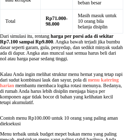
beban besar
Masih masuk untuk
Rp71.000-
Total
10 orang bila
98.000
belanja disiplin
Dari simulasi itu, rentang
harga per porsi ada di sekitar
Rp7.100 sampai Rp9.800
. Angka bawah terjadi jika bumbu
dasar seperti garam, gula, penyedap, dan sedikit minyak sudah
ada di dapur. Angka atas muncul saat semua harus beli dari
nol atau harga pasar sedang tinggi.
Kalau Anda ingin melihat struktur menu hemat yang tetap rapi
dari sudut kombinasi lauk dan sayur, pola di
menu katering
harian
membantu membaca logika rotasi menunya. Bedanya,
di rumah Anda harus lebih disiplin menjaga biaya per
komponen agar tidak bocor di bahan yang kelihatan kecil
tetapi akumulatif.
Contoh menu Rp100.000 untuk 10 orang yang paling aman
dieksekusi
Menu terbaik untuk budget mepet bukan menu yang paling
mewah, melainkan menu yang paling stabil hasilnya. Anda