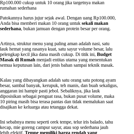
Rp100.000 cukup untuk 10 orang jika targetnya makan
rumahan sederhana
Patokannya harus jujur sejak awal. Dengan uang Rp100.000,
Anda bisa memberi makan 10 orang untuk
sekali makan
sederhana
, bukan jamuan dengan protein besar per orang.
Artinya, struktur menu yang paling aman adalah nasi, satu
lauk hemat yang rasanya kuat, satu sayur volume besar, lalu
pelengkap kecil jika dana masih cukup. Di titik ini,
Budget
Masak di Rumah
menjadi entitas utama yang menentukan
semua keputusan lain, dari jenis bahan sampai teknik masak.
Kalau yang dibayangkan adalah satu orang satu potong ayam
besar, sambal banyak, kerupuk, teh manis, dan buah sekaligus,
anggaran ini hampir pasti jebol. Sebaliknya, jika lauk
diposisikan sebagai penguat rasa, bukan pusat volume, maka
10 piring masih bisa terasa pantas dan tidak memalukan saat
disajikan ke keluarga atau tetangga dekat.
Ini sebabnya menu seperti orek tempe, telur iris balado, tahu
kecap, mie goreng campur sayur, atau sop sederhana jauh
lebih efektif.
Tempe memiliki harga rendah yang