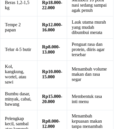
Beras 1,2-1,5
Rp18.000-
nasi sedang sampai
kg
22.000
agak penuh
Lauk utama murah
Tempe 2
Rp12.000-
yang mudah
papan
16.000
dibumbui merata
Penguat rasa dan
Rp8.000-
Telur 4-5 butir
protein, diiris agar
13.000
tersebar
Kol,
Menambah volume
kangkung,
Rp10.000-
makan dan rasa
wortel, atau
15.000
segar
sawi
Bumbu dasar,
Rp15.000-
Membentuk rasa
minyak, cabai,
20.000
inti menu
bawang
Menambah
Pelengkap
Rp8.000-
kepuasan makan
kecil, sambal
12.000
tanpa menambah
atau kerupuk