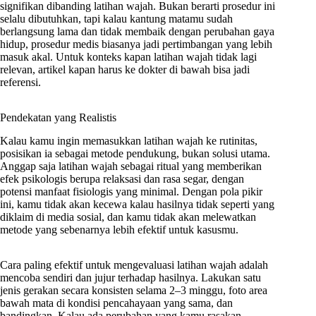
signifikan dibanding latihan wajah. Bukan berarti prosedur ini
selalu dibutuhkan, tapi kalau kantung matamu sudah
berlangsung lama dan tidak membaik dengan perubahan gaya
hidup, prosedur medis biasanya jadi pertimbangan yang lebih
masuk akal. Untuk konteks kapan latihan wajah tidak lagi
relevan, artikel kapan harus ke dokter di bawah bisa jadi
referensi.
Pendekatan yang Realistis
Kalau kamu ingin memasukkan latihan wajah ke rutinitas,
posisikan ia sebagai metode pendukung, bukan solusi utama.
Anggap saja latihan wajah sebagai ritual yang memberikan
efek psikologis berupa relaksasi dan rasa segar, dengan
potensi manfaat fisiologis yang minimal. Dengan pola pikir
ini, kamu tidak akan kecewa kalau hasilnya tidak seperti yang
diklaim di media sosial, dan kamu tidak akan melewatkan
metode yang sebenarnya lebih efektif untuk kasusmu.
Cara paling efektif untuk mengevaluasi latihan wajah adalah
mencoba sendiri dan jujur terhadap hasilnya. Lakukan satu
jenis gerakan secara konsisten selama 2–3 minggu, foto area
bawah mata di kondisi pencahayaan yang sama, dan
bandingkan. Kalau ada perubahan yang kamu rasakan,