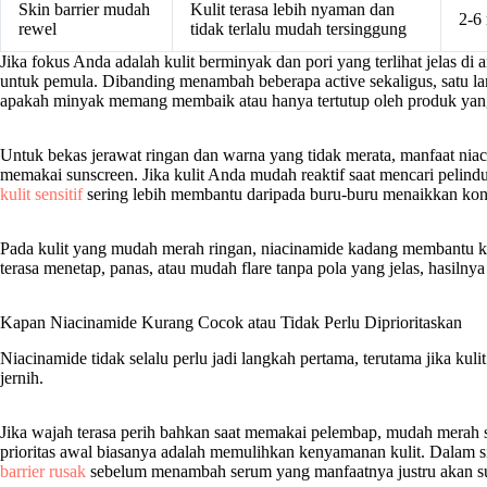
Skin barrier mudah
Kulit terasa lebih nyaman dan
2-6
rewel
tidak terlalu mudah tersinggung
Jika fokus Anda adalah kulit berminyak dan pori yang terlihat jelas di 
untuk pemula. Dibanding menambah beberapa active sekaligus, satu la
apakah minyak memang membaik atau hanya tertutup oleh produk yang 
Untuk bekas jerawat ringan dan warna yang tidak merata, manfaat niac
memakai sunscreen. Jika kulit Anda mudah reaktif saat mencari peli
kulit sensitif
sering lebih membantu daripada buru-buru menaikkan kons
Pada kulit yang mudah merah ringan, niacinamide kadang membantu k
terasa menetap, panas, atau mudah flare tanpa pola yang jelas, hasilnya 
Kapan Niacinamide Kurang Cocok atau Tidak Perlu Diprioritaskan
Niacinamide tidak selalu perlu jadi langkah pertama, terutama jika kul
jernih.
Jika wajah terasa perih bahkan saat memakai pelembap, mudah merah se
prioritas awal biasanya adalah memulihkan kenyamanan kulit. Dalam sit
barrier rusak
sebelum menambah serum yang manfaatnya justru akan suli