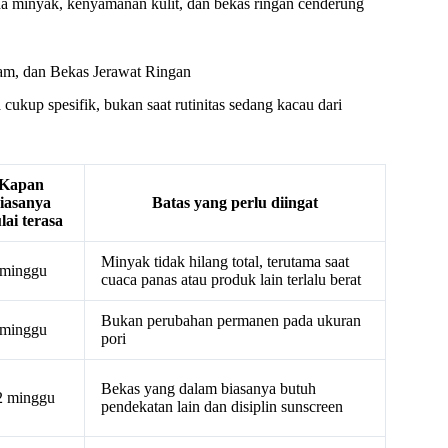
da minyak, kenyamanan kulit, dan bekas ringan cenderung
am, dan Bekas Jerawat Ringan
ukup spesifik, bukan saat rutinitas sedang kacau dari
Kapan
iasanya
Batas yang perlu diingat
lai terasa
Minyak tidak hilang total, terutama saat
 minggu
cuaca panas atau produk lain terlalu berat
Bukan perubahan permanen pada ukuran
 minggu
pori
Bekas yang dalam biasanya butuh
2 minggu
pendekatan lain dan disiplin sunscreen