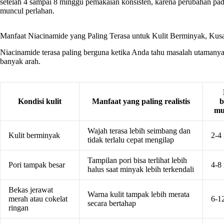
setelah 4 sampai 8 minggu pemakaian konsisten, karena perubahan pa
muncul perlahan.
Manfaat Niacinamide yang Paling Terasa untuk Kulit Berminyak, Kus
Niacinamide terasa paling berguna ketika Anda tahu masalah utamanya c
banyak arah.
Kondisi kulit
Manfaat yang paling realistis
b
mu
Wajah terasa lebih seimbang dan
Kulit berminyak
2-4
tidak terlalu cepat mengilap
Tampilan pori bisa terlihat lebih
Pori tampak besar
4-8
halus saat minyak lebih terkendali
Bekas jerawat
Warna kulit tampak lebih merata
merah atau cokelat
6-1
secara bertahap
ringan