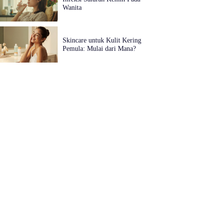
Wanita
Skincare untuk Kulit Kering
Pemula: Mulai dari Mana?