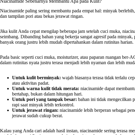
Niacinamide Sebenarnya Membantu Apa pada Kulit?
Niacinamide paling sering membantu pada empat hal: minyak berlebih, 
dan tampilan pori atau bekas jerawat ringan.
Jika kulit Anda cepat mengilap beberapa jam setelah cuci muka, niac
seimbang. Dibanding bahan yang bekerja sangat agresif pada minyak, p
banyak orang justru lebih mudah dipertahankan dalam rutinitas harian.
Pada basic seperti cuci muka, moisturizer, atau paparan ruangan ber-AC.
dalam rutinitas nyata justru terasa menjadi lebih nyaman dan lebih mud
Untuk kulit berminyak:
wajah biasanya terasa tidak terlalu cep
atau aktivitas padat.
Untuk warna kulit tidak merata:
niacinamide dapat membantu t
bertahap, bukan dalam hitungan hari.
Untuk pori yang tampak besar:
bahan ini tidak mengecilkan po
rapi saat minyak lebih terkontrol.
Untuk jerawat ringan:
niacinamide lebih berperan sebagai pend
jerawat sudah cukup berat.
Kalau yang Anda cari adalah hasil instan, niacinamide sering terasa m