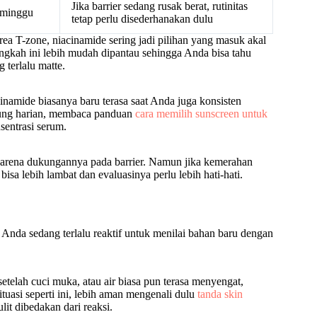
Jika barrier sedang rusak berat, rutinitas
 minggu
tetap perlu disederhanakan dulu
area T-zone, niacinamide sering jadi pilihan yang masuk akal
ngkah ini lebih mudah dipantau sehingga Anda bisa tahu
terlalu matte.
inamide biasanya baru terasa saat Anda juga konsisten
ndung harian, membaca panduan
cara memilih sunscreen untuk
entrasi serum.
arena dukungannya pada barrier. Namun jika kemerahan
bisa lebih lambat dan evaluasinya perlu lebih hati-hati.
it Anda sedang terlalu reaktif untuk menilai bahan baru dengan
telah cuci muka, atau air biasa pun terasa menyengat,
uasi seperti ini, lebih aman mengenali dulu
tanda skin
t dibedakan dari reaksi.