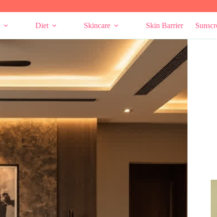
Diet
Skincare
Skin Barrier
Sunscr