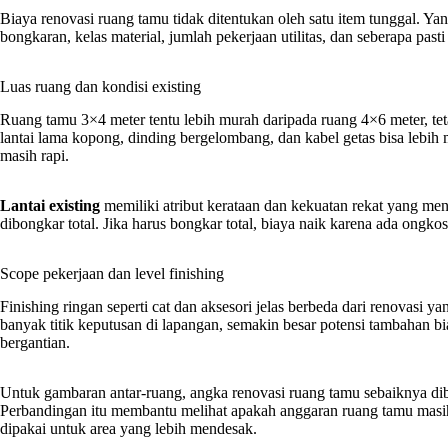
Biaya renovasi ruang tamu tidak ditentukan oleh satu item tunggal. Yan
bongkaran, kelas material, jumlah pekerjaan utilitas, dan seberapa pasti
Luas ruang dan kondisi existing
Ruang tamu 3×4 meter tentu lebih murah daripada ruang 4×6 meter, tet
lantai lama kopong, dinding bergelombang, dan kabel getas bisa lebih 
masih rapi.
Lantai existing
memiliki atribut kerataan dan kekuatan rekat yang men
dibongkar total. Jika harus bongkar total, biaya naik karena ada ongkos 
Scope pekerjaan dan level finishing
Finishing ringan seperti cat dan aksesori jelas berbeda dari renovasi 
banyak titik keputusan di lapangan, semakin besar potensi tambahan b
bergantian.
Untuk gambaran antar-ruang, angka renovasi ruang tamu sebaiknya d
Perbandingan itu membantu melihat apakah anggaran ruang tamu masih
dipakai untuk area yang lebih mendesak.