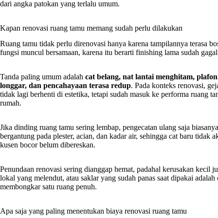
dari angka patokan yang terlalu umum.
Kapan renovasi ruang tamu memang sudah perlu dilakukan
Ruang tamu tidak perlu direnovasi hanya karena tampilannya terasa bos
fungsi muncul bersamaan, karena itu berarti finishing lama sudah gaga
Tanda paling umum adalah
cat belang, nat lantai menghitam, plafo
longgar, dan pencahayaan terasa redup
. Pada konteks renovasi, ge
tidak lagi berhenti di estetika, tetapi sudah masuk ke performa ruang ta
rumah.
Jika dinding ruang tamu sering lembap, pengecatan ulang saja biasany
bergantung pada plester, acian, dan kadar air, sehingga cat baru tidak
kusen bocor belum dibereskan.
Penundaan renovasi sering dianggap hemat, padahal kerusakan kecil jus
lokal yang melendut, atau saklar yang sudah panas saat dipakai adalah
membongkar satu ruang penuh.
Apa saja yang paling menentukan biaya renovasi ruang tamu