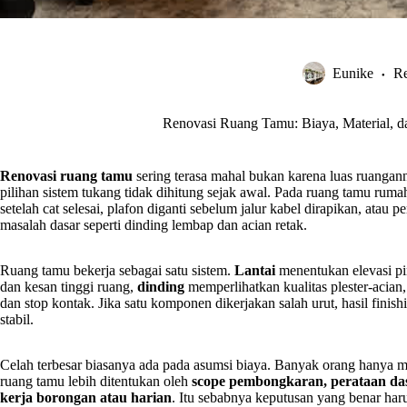
Eunike
R
Renovasi Ruang Tamu: Biaya, Material, d
Renovasi ruang tamu
sering terasa mahal bukan karena luas ruanganny
pilihan sistem tukang tidak dihitung sejak awal. Pada ruang tamu rumah
setelah cat selesai, plafon diganti sebelum jalur kabel dirapikan, ata
masalah dasar seperti dinding lembap dan acian retak.
Ruang tamu bekerja sebagai satu sistem.
Lantai
menentukan elevasi pin
dan kesan tinggi ruang,
dinding
memperlihatkan kualitas plester-acian,
dan stop kontak. Jika satu komponen dikerjakan salah urut, hasil finis
stabil.
Celah terbesar biasanya ada pada asumsi biaya. Banyak orang hanya me
ruang tamu lebih ditentukan oleh
scope pembongkaran, perataan dasar
kerja borongan atau harian
. Itu sebabnya keputusan yang benar haru