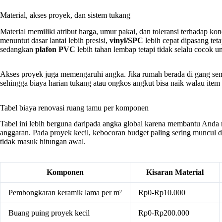
Material, akses proyek, dan sistem tukang
Material memiliki atribut harga, umur pakai, dan toleransi terhadap ko
menuntut dasar lantai lebih presisi,
vinyl/SPC
lebih cepat dipasang tet
sedangkan
plafon PVC
lebih tahan lembap tetapi tidak selalu cocok u
Akses proyek juga memengaruhi angka. Jika rumah berada di gang sempi
sehingga biaya harian tukang atau ongkos angkut bisa naik walau item
Tabel biaya renovasi ruang tamu per komponen
Tabel ini lebih berguna daripada angka global karena membantu And
anggaran. Pada proyek kecil, kebocoran budget paling sering muncul d
tidak masuk hitungan awal.
Komponen
Kisaran Material
Pembongkaran keramik lama per m²
Rp0-Rp10.000
Buang puing proyek kecil
Rp0-Rp200.000