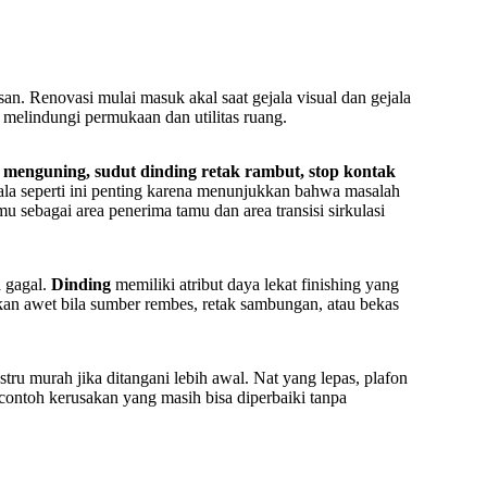
an. Renovasi mulai masuk akal saat gejala visual dan gejala
l melindungi permukaan dan utilitas ruang.
n menguning, sudut dinding retak rambut, stop kontak
jala seperti ini penting karena menunjukkan bahwa masalah
mu sebagai area penerima tamu dan area transisi sirkulasi
a gagal.
Dinding
memiliki atribut daya lekat finishing yang
 akan awet bila sumber rembes, retak sambungan, atau bekas
tru murah jika ditangani lebih awal. Nat yang lepas, plafon
 contoh kerusakan yang masih bisa diperbaiki tanpa