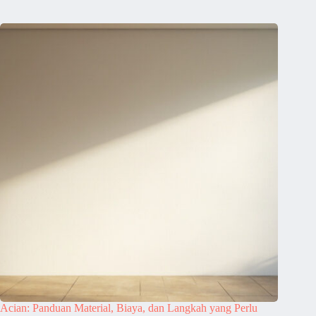
Acian: Panduan Material, Biaya, dan Langkah yang Perlu