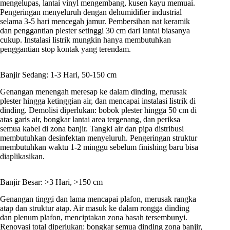
mengelupas, lantai vinyl mengembang, kusen kayu memuai.
Pengeringan menyeluruh dengan dehumidifier industrial
selama 3-5 hari mencegah jamur. Pembersihan nat keramik
dan penggantian plester setinggi 30 cm dari lantai biasanya
cukup. Instalasi listrik mungkin hanya membutuhkan
penggantian stop kontak yang terendam.
Banjir Sedang: 1-3 Hari, 50-150 cm
Genangan menengah meresap ke dalam dinding, merusak
plester hingga ketinggian air, dan mencapai instalasi listrik di
dinding. Demolisi diperlukan: bobok plester hingga 50 cm di
atas garis air, bongkar lantai area tergenang, dan periksa
semua kabel di zona banjir. Tangki air dan pipa distribusi
membutuhkan desinfektan menyeluruh. Pengeringan struktur
membutuhkan waktu 1-2 minggu sebelum finishing baru bisa
diaplikasikan.
Banjir Besar: >3 Hari, >150 cm
Genangan tinggi dan lama mencapai plafon, merusak rangka
atap dan struktur atap. Air masuk ke dalam rongga dinding
dan plenum plafon, menciptakan zona basah tersembunyi.
Renovasi total diperlukan: bongkar semua dinding zona banjir,