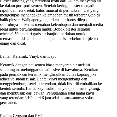
Plester dinding yang terendam lebih dari 24 jam menyerap air
ke dalam pori-pori semen. Setelah kering, plester menjadi
rapuh dan retak-retak halus muncul di permukaan. Cat yang
mengelupas menandakan kelembapan masih terperangkap di
balik plester. Wallpaper yang terkena air harus dilepas
seluruhnya — kertas menahan kelembapan dan menjadi media
ideal untuk pertumbuhan jamur. Bobok plester setinggi
minimal 50 cm dari garis air banjir diperlukan untuk
memastikan tidak ada kelembapan tersisa sebelum di-plester
ulang dan dicat.
Lantai: Keramik, Vinyl, dan Kayu
Keramik dengan nat semen biasa menyerap air melalui
sambungan, melonggarkan adhesive di bawahnya. Ketukan
pada permukaan keramik menghasilkan bunyi kopong jika
adhesive sudah rusak. Lantai vinyl mengembang dan
menggelembung setelah terendam, tidak bisa dikembalikan ke
bentuk semula. Lantai kayu solid menyerap air, melengkung,
dan membusuk dari bawah. Penggantian total lantai kayu
yang terendam lebih dari 6 jam adalah satu-satunya solusi
permanen.
Plafon: Gypsum dan PVC