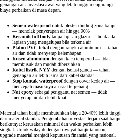
genangan air. Investasi awal yang lebih tinggi mengurangi
biaya perbaikan di masa depan.
Semen waterproof
untuk plester dinding zona banjir
— menolak penyerapan air hingga 90%
Keramik full body
tanpa lapisan glazur — tidak ada
lapisan yang mengelupas bila terkena air
Plafon PVC tebal
dengan rangka aluminium — tahan
air dan tidak menyerap kelembapan
Kusen aluminium
dengan kaca tempered — tidak
membusuk dan mudah dibersihkan
Kabel listrik NYY
dengan isolasi ganda — tahan
genangan air lebih lama dari kabel standar
Stop kontak waterproof
dengan cover kedap air —
mencegah masuknya air saat tergenang
Nat epoxy
sebagai pengganti nat semen — tidak
menyerap air dan lebih kuat
Material tahan banjir membutuhkan biaya 20-40% lebih tinggi
dari material standar. Pengembalian investasi terjadi saat banjir
berikutnya: kerusakan minimal dan waktu perbaikan lebih
singkat. Untuk wilayah dengan riwayat banjir tahunan,
upgrade material menjadi keputusan finansial yang rasional.