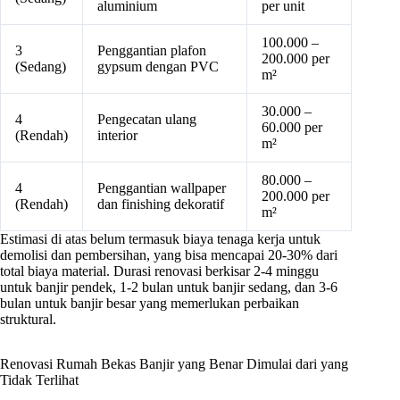
aluminium
per unit
100.000 –
3
Penggantian plafon
200.000 per
(Sedang)
gypsum dengan PVC
m²
30.000 –
4
Pengecatan ulang
60.000 per
(Rendah)
interior
m²
80.000 –
4
Penggantian wallpaper
200.000 per
(Rendah)
dan finishing dekoratif
m²
Estimasi di atas belum termasuk biaya tenaga kerja untuk
demolisi dan pembersihan, yang bisa mencapai 20-30% dari
total biaya material. Durasi renovasi berkisar 2-4 minggu
untuk banjir pendek, 1-2 bulan untuk banjir sedang, dan 3-6
bulan untuk banjir besar yang memerlukan perbaikan
struktural.
Renovasi Rumah Bekas Banjir yang Benar Dimulai dari yang
Tidak Terlihat