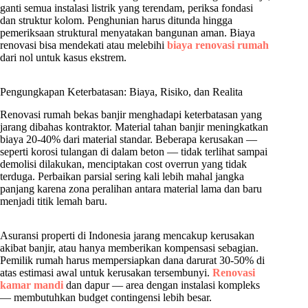
ganti semua instalasi listrik yang terendam, periksa fondasi
dan struktur kolom. Penghunian harus ditunda hingga
pemeriksaan struktural menyatakan bangunan aman. Biaya
renovasi bisa mendekati atau melebihi
biaya renovasi rumah
dari nol untuk kasus ekstrem.
Pengungkapan Keterbatasan: Biaya, Risiko, dan Realita
Renovasi rumah bekas banjir menghadapi keterbatasan yang
jarang dibahas kontraktor. Material tahan banjir meningkatkan
biaya 20-40% dari material standar. Beberapa kerusakan —
seperti korosi tulangan di dalam beton — tidak terlihat sampai
demolisi dilakukan, menciptakan cost overrun yang tidak
terduga. Perbaikan parsial sering kali lebih mahal jangka
panjang karena zona peralihan antara material lama dan baru
menjadi titik lemah baru.
Asuransi properti di Indonesia jarang mencakup kerusakan
akibat banjir, atau hanya memberikan kompensasi sebagian.
Pemilik rumah harus mempersiapkan dana darurat 30-50% di
atas estimasi awal untuk kerusakan tersembunyi.
Renovasi
kamar mandi
dan dapur — area dengan instalasi kompleks
— membutuhkan budget contingensi lebih besar.