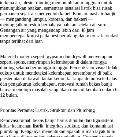
terkena air, plester dinding membutuhkan mingguan untuk
menunjukkan retakan, sementara instalasi listrik bisa rusak
permanen sejak air menyentuh kabel. Kontaminasi air banjir
— mengandung lumpur, kotoran, dan bakteri —
meninggalkan residu berbahaya bahkan setelah air surut.
Genangan air yang mengendap lebih dari 48 jam
mempercepat korosi pada besi bertulang dan merusak fondasi
tanpa terlihat dari luar.
Material modern seperti gypsum dan drywall menyerap air
seperti spons, menyimpan kelembapan di dalam rongga
dinding selama berminggu-minggu. Pemeriksaan visual tidak
cukup untuk mendeteksi kelembapan tersembunyi di balik
plester atau di bawah lantai keramik. Tanpa demolisi terbatas
dan pengukuran kelembapan, renovasi rumah bekas banjir
hanya menutupi masalah yang akan muncul kembali dalam 6-
12 bulan.
Prioritas Pertama: Listrik, Struktur, dan Plumbing
Renovasi rumah bekas banjir harus dimulai dari tiga sistem
kritis: keamanan listrik, integritas struktur, dan kontaminasi
plumbing. Ketiganya menentukan apakah rumah layak huni
atau harus dikosongkan selama perbaikan. Cosmetic repair