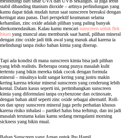
melindungi dari sinar UVA dan UVB sekaligus. Ia juga lebih
stabil dibanding titanium dioxide – artinya perlindungan yang
kamu dapat tidak mudah turun saat sunscreen bereaksi dengan
keringat atau panas. Dari perspektif keamanan selama
kehamilan, zinc oxide adalah pilihan yang paling banyak
direkomendasikan. Kalau kamu mencari
sunscreen untuk flek
hitam
yang muncul atau memburuk saat hamil, pilihan mineral
dengan zinc oxide jadi titik awal yang masuk akal karena ia
melindungi tanpa risiko bahan kimia yang diserap.
Tapi ada kondisi di mana sunscreen kimia bisa jadi pilihan
yang lebih realistis. Beberapa orang punya masalah kulit
tertentu yang bikin mereka tidak cocok dengan formula
mineral – misalnya kulit sangat kering yang justru makin
kering karena tekstur mineral sunscreen yang cenderung lebih
kental. Dalam kasus seperti ini, pertimbangkan sunscreen
kimia yang diformulasi tanpa oxybenzone dan octinoxate,
dengan bahan aktif seperti zinc oxide sebagai alternatif. Roll-
on dan spray sunscreen mineral juga perlu perhatian khusus
karena risiko inhalasi – partikel halus bisa terhirup, dan ini jadi
masalah terutama kalau kamu sedang mengalami morning
sickness yang bikin mual.
Bahan Sunscreen yang Aman untuk Ibu Hamil