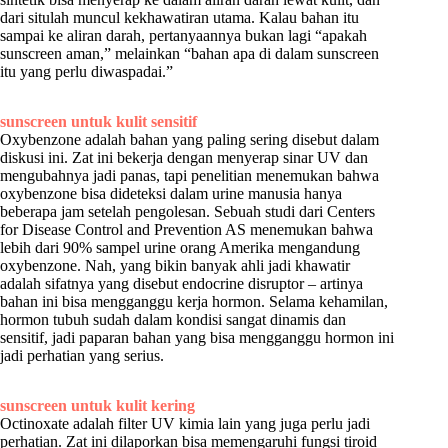
dari situlah muncul kekhawatiran utama. Kalau bahan itu
sampai ke aliran darah, pertanyaannya bukan lagi “apakah
sunscreen aman,” melainkan “bahan apa di dalam sunscreen
itu yang perlu diwaspadai.”
sunscreen untuk kulit sensitif
Oxybenzone adalah bahan yang paling sering disebut dalam
diskusi ini. Zat ini bekerja dengan menyerap sinar UV dan
mengubahnya jadi panas, tapi penelitian menemukan bahwa
oxybenzone bisa dideteksi dalam urine manusia hanya
beberapa jam setelah pengolesan. Sebuah studi dari Centers
for Disease Control and Prevention AS menemukan bahwa
lebih dari 90% sampel urine orang Amerika mengandung
oxybenzone. Nah, yang bikin banyak ahli jadi khawatir
adalah sifatnya yang disebut endocrine disruptor – artinya
bahan ini bisa mengganggu kerja hormon. Selama kehamilan,
hormon tubuh sudah dalam kondisi sangat dinamis dan
sensitif, jadi paparan bahan yang bisa mengganggu hormon ini
jadi perhatian yang serius.
sunscreen untuk kulit kering
Octinoxate adalah filter UV kimia lain yang juga perlu jadi
perhatian. Zat ini dilaporkan bisa memengaruhi fungsi tiroid