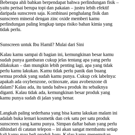
Beberapa ahli bahkan berpendapat bahwa perlindungan fisik –
yaitu perisai berupa topi dan pakaian – justru lebih efektif
daripada sunscreen saja. Kombinasi penghalang fisik dan
sunscreen mineral dengan zinc oxide memberi kamu
perlindungan paling lengkap tanpa risiko bahan kimia yang
tidak perlu.
Sunscreen untuk Ibu Hamil? Mulai dari Sini
Kalau kamu sampai di bagian ini, kemungkinan besar kamu
sudah punya gambaran cukup jelas tentang apa yang perlu
dilakukan – dan mungkin lebih penting lagi, apa yang tidak
perlu kamu lakukan. Kamu tidak perlu panik dan buang
semua produk yang sudah kamu punya. Cukup cek labelnya:
apakah ada oxybenzone, octinoxate, atau avobenzone di
dalam? Kalau ada, itu tanda bahwa produk itu sebaiknya
diganti. Kalau tidak ada, kemungkinan besar produk yang
kamu punya sudah di jalan yang benar.
Langkah paling sederhana yang bisa kamu lakukan malam ini
adalah buka lemari kosmetik dan cek satu per satu produk
sunscreen yang kamu punya. Simpan daftar bahan yang perlu
dihindari di catatan telepon – ini akan sangat membantu setiap
kali kamu mau beli produk baru. Kalau kamu menemukan