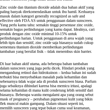
Zinc oxide dan titanium dioxide adalah dua bahan aktif yang
paling banyak direkomendasikan untuk ibu hamil. Keduanya
masuk dalam kategori generally recognized as safe and
effective oleh FDA AS untuk penggunaan dalam sunscreen.
Yang perlu kamu tahu: semakin tinggi persentase zinc oxide,
semakin bagus perlindungan yang kamu dapat. Idealnya, cari
produk dengan zinc oxide minimal 10-15% untuk
perlindungan harian. Untuk penggunaan di area wajah yang
lebih tipis dan sensitif, zinc oxide saja biasanya sudah cukup
sementara titanium dioxide memberikan perlindungan
tambahan yang bersifat fisik – tidak menembus skin barrier.
Di luar bahan aktif utama, ada beberapa bahan tambahan
dalam sunscreen yang juga perlu dicek. Hindari produk yang
mengandung retinol dan hidrokuinon – kedua bahan ini sudah
terbukti bisa menyebabkan masalah pada kehamilan dan
sebenarnya tidak wajar ada di produk sunscreen biasa. Parfum
juga sebaiknya dihindari karena bisa memicu iritasi, apalagi
selama kehamilan di mana kulit cenderung lebih sensitif dari
biasanya. Beberapa wanita mengalami apa yang orang sebut
mask of pregnancy – perubahan pigmentasi kulit yang bikin
flek muncul makin gampang. Dalam situasi seperti ini,
memilih sunscreen yang tepat bukan cuma soal keamanan,