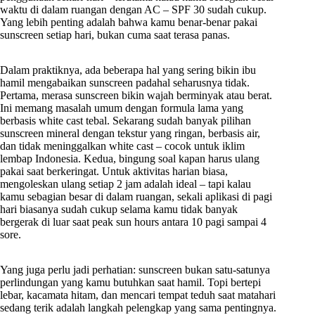
waktu di dalam ruangan dengan AC – SPF 30 sudah cukup.
Yang lebih penting adalah bahwa kamu benar-benar pakai
sunscreen setiap hari, bukan cuma saat terasa panas.
Dalam praktiknya, ada beberapa hal yang sering bikin ibu
hamil mengabaikan sunscreen padahal seharusnya tidak.
Pertama, merasa sunscreen bikin wajah berminyak atau berat.
Ini memang masalah umum dengan formula lama yang
berbasis white cast tebal. Sekarang sudah banyak pilihan
sunscreen mineral dengan tekstur yang ringan, berbasis air,
dan tidak meninggalkan white cast – cocok untuk iklim
lembap Indonesia. Kedua, bingung soal kapan harus ulang
pakai saat berkeringat. Untuk aktivitas harian biasa,
mengoleskan ulang setiap 2 jam adalah ideal – tapi kalau
kamu sebagian besar di dalam ruangan, sekali aplikasi di pagi
hari biasanya sudah cukup selama kamu tidak banyak
bergerak di luar saat peak sun hours antara 10 pagi sampai 4
sore.
Yang juga perlu jadi perhatian: sunscreen bukan satu-satunya
perlindungan yang kamu butuhkan saat hamil. Topi bertepi
lebar, kacamata hitam, dan mencari tempat teduh saat matahari
sedang terik adalah langkah pelengkap yang sama pentingnya.