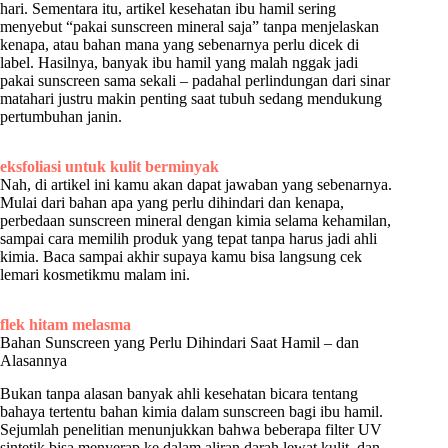
hari. Sementara itu, artikel kesehatan ibu hamil sering
menyebut “pakai sunscreen mineral saja” tanpa menjelaskan
kenapa, atau bahan mana yang sebenarnya perlu dicek di
label. Hasilnya, banyak ibu hamil yang malah nggak jadi
pakai sunscreen sama sekali – padahal perlindungan dari sinar
matahari justru makin penting saat tubuh sedang mendukung
pertumbuhan janin.
eksfoliasi untuk kulit berminyak
Nah, di artikel ini kamu akan dapat jawaban yang sebenarnya.
Mulai dari bahan apa yang perlu dihindari dan kenapa,
perbedaan sunscreen mineral dengan kimia selama kehamilan,
sampai cara memilih produk yang tepat tanpa harus jadi ahli
kimia. Baca sampai akhir supaya kamu bisa langsung cek
lemari kosmetikmu malam ini.
flek hitam melasma
Bahan Sunscreen yang Perlu Dihindari Saat Hamil – dan
Alasannya
Bukan tanpa alasan banyak ahli kesehatan bicara tentang
bahaya tertentu bahan kimia dalam sunscreen bagi ibu hamil.
Sejumlah penelitian menunjukkan bahwa beberapa filter UV
sintetik bisa menyerap ke dalam aliran darah lewat kulit, dan