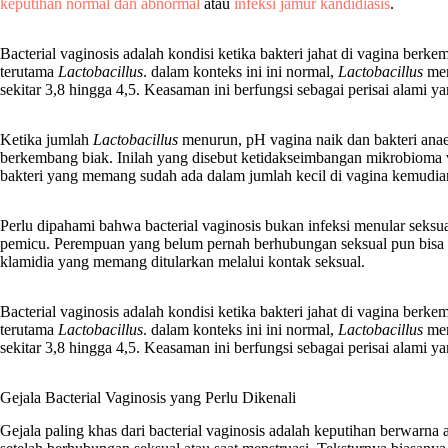
keputihan normal dan abnormal
atau
infeksi jamur kandidiasis
.
Bacterial vaginosis adalah kondisi ketika bakteri jahat di vagina berk
terutama
Lactobacillus
. dalam konteks ini ini normal,
Lactobacillus
men
sekitar 3,8 hingga 4,5. Keasaman ini berfungsi sebagai perisai alam
Ketika jumlah
Lactobacillus
menurun, pH vagina naik dan bakteri anae
berkembang biak. Inilah yang disebut ketidakseimbangan mikrobioma vag
bakteri yang memang sudah ada dalam jumlah kecil di vagina kemudian
Perlu dipahami bahwa bacterial vaginosis bukan infeksi menular seksual
pemicu. Perempuan yang belum pernah berhubungan seksual pun bisa 
klamidia yang memang ditularkan melalui kontak seksual.
Bacterial vaginosis adalah kondisi ketika bakteri jahat di vagina berk
terutama
Lactobacillus
. dalam konteks ini ini normal,
Lactobacillus
men
sekitar 3,8 hingga 4,5. Keasaman ini berfungsi sebagai perisai alam
Gejala Bacterial Vaginosis yang Perlu Dikenali
Gejala paling khas dari bacterial vaginosis adalah keputihan berwarna