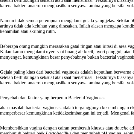
setelah berhubungan seksual atau saat menstruasi. Teksturnya biasan
karena bakteri anaerob menghasilkan senyawa amina yang bersifat volat
Namun tidak semua perempuan mengalami gejala yang jelas. Sekitar 50 
artinya tidak ada keluhan yang dirasakan. Inilah alasan mengapa kondisi
kehamilan atau skrining rutin.
Beberapa orang mungkin merasakan gatal ringan atau iritasi di area vagi
Kalau kamu mengalami nyeri saat buang air kecil, nyeri panggul, atau
menyengat, kemungkinan besar penyebabnya bukan bacterial vaginosis m
Gejala paling khas dari bacterial vaginosis adalah keputihan berwarna
setelah berhubungan seksual atau saat menstruasi. Teksturnya biasan
karena bakteri anaerob menghasilkan senyawa amina yang bersifat volat
Penyebab dan faktor yang berperan Bacterial Vaginosis
akar masalah bacterial vaginosis adalah terganggunya keseimbangan eko
memperbesar kemungkinan ketidakseimbangan ini terjadi. Mengenal fa
Membersihkan vagina dengan cairan pembersih khusus atau
douche
ada
membunuh bakteri baik
Lactobacillus
dan mengubah pH vagina, sehing