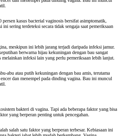
ya encer dan menempel pada dinding vagina. Bau ini muncul
il.
persen kasus bacterial vaginosis bersifat asimptomatik,
 ini sering terdeteksi secara tidak sengaja saat pemeriksaan
na, meskipun ini lebih jarang terjadi daripada infeksi jamur.
 keputihan berwarna hijau kekuningan dengan bau sangat
elainkan infeksi lain yang perlu pemeriksaan lebih lanjut.
 abu-abu atau putih kekuningan dengan bau amis, terutama
ya encer dan menempel pada dinding vagina. Bau ini muncul
il.
sistem bakteri di vagina. Tapi ada beberapa faktor yang bisa
ktor yang berperan penting untuk pencegahan.
lah salah satu faktor yang berperan terbesar. Kebiasaan ini
ga bakteri jahat lebih mudah berkembang. Vagina