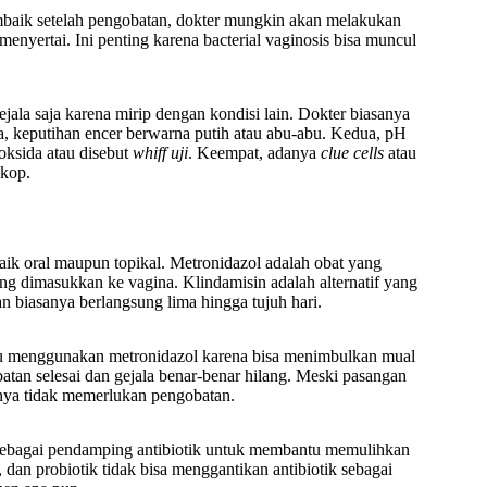
mbaik setelah pengobatan, dokter mungkin akan melakukan
menyertai. Ini penting karena bacterial vaginosis bisa muncul
ejala saja karena mirip dengan kondisi lain. Dokter biasanya
, keputihan encer berwarna putih atau abu-abu. Kedua, pH
roksida atau disebut
whiff uji
. Keempat, adanya
clue cells
atau
skop.
 baik oral maupun topikal. Metronidazol adalah obat yang
ng dimasukkan ke vagina. Klindamisin adalah alternatif yang
an biasanya berlangsung lima hingga tujuh hari.
lau menggunakan metronidazol karena bisa menimbulkan mual
tan selesai dan gejala benar-benar hilang. Meski pasangan
nya tidak memerlukan pengobatan.
ebagai pendamping antibiotik untuk membantu memulihkan
dan probiotik tidak bisa menggantikan antibiotik sebagai