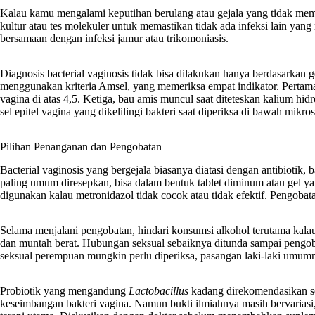
Kalau kamu mengalami keputihan berulang atau gejala yang tidak me
kultur atau tes molekuler untuk memastikan tidak ada infeksi lain yang 
bersamaan dengan infeksi jamur atau trikomoniasis.
Diagnosis bacterial vaginosis tidak bisa dilakukan hanya berdasarkan g
menggunakan kriteria Amsel, yang memeriksa empat indikator. Pertama
vagina di atas 4,5. Ketiga, bau amis muncul saat diteteskan kalium hid
sel epitel vagina yang dikelilingi bakteri saat diperiksa di bawah mikro
Pilihan Penanganan dan Pengobatan
Bacterial vaginosis yang bergejala biasanya diatasi dengan antibiotik,
paling umum diresepkan, bisa dalam bentuk tablet diminum atau gel ya
digunakan kalau metronidazol tidak cocok atau tidak efektif. Pengobat
Selama menjalani pengobatan, hindari konsumsi alkohol terutama ka
dan muntah berat. Hubungan seksual sebaiknya ditunda sampai pengoba
seksual perempuan mungkin perlu diperiksa, pasangan laki-laki umum
Probiotik yang mengandung
Lactobacillus
kadang direkomendasikan s
keseimbangan bakteri vagina. Namun bukti ilmiahnya masih bervariasi, 