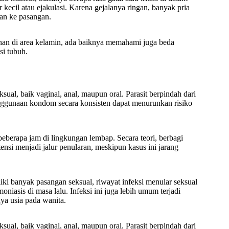
ir kecil atau ejakulasi. Karena gejalanya ringan, banyak pria
kan ke pasangan.
nan di area kelamin, ada baiknya memahami juga beda
si tubuh.
ual, baik vaginal, anal, maupun oral. Parasit berpindah dari
enggunaan kondom secara konsisten dapat menurunkan risiko
beberapa jam di lingkungan lembap. Secara teori, berbagi
ensi menjadi jalur penularan, meskipun kasus ini jarang
liki banyak pasangan seksual, riwayat infeksi menular seksual
iasis di masa lalu. Infeksi ini juga lebih umum terjadi
ya usia pada wanita.
ual, baik vaginal, anal, maupun oral. Parasit berpindah dari