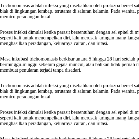
Trichomoniasis adalah infeksi yang disebabkan oleh protozoa bersel sa
biak di lingkungan lembap, terutama di saluran kelamin. Pada wanita, 
memicu peradangan lokal.
Proses infeksi dimulai ketika parasit bersentuhan dengan sel epitel di 
seperti kait untuk menempelkan diri, lalu merusak jaringan inang lan
menghasilkan peradangan, keluarnya cairan, dan iritasi.
Masa inkubasi trichomoniasis berkisar antara 5 hingga 28 hari setelah p
berminggu-minggu sebelum gejala muncul, atau bahkan tidak pernah mer
membuat penularan terjadi tanpa disadari.
Trichomoniasis adalah infeksi yang disebabkan oleh protozoa bersel sa
biak di lingkungan lembap, terutama di saluran kelamin. Pada wanita, 
memicu peradangan lokal.
Proses infeksi dimulai ketika parasit bersentuhan dengan sel epitel di 
seperti kait untuk menempelkan diri, lalu merusak jaringan inang lan
menghasilkan peradangan, keluarnya cairan, dan iritasi.
Masa inkubasi trichomoniasis berkisar antara 5 hingga 28 hari setelah p