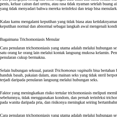
penis, keluar cairan dari uretra, atau rasa tidak nyaman setelah buang a
yang tidak menyadari bahwa mereka terinfeksi dan tetap bisa menular
Kalau kamu mengalami keputihan yang tidak biasa atau ketidaknyama
keputihan normal dan abnormal sebagai langkah awal mengenali kondi
Bagaimana Trichomoniasis Menular
Cara penularan trichomoniasis yang utama adalah melalui hubungan seks
satu orang ke orang lain melalui kontak langsung mukosa kelamin. P
penularan cukup bermakna.
Selain hubungan seksual, parasit
Trichomonas vaginalis
bisa bertahan 
handuk basah, pakaian dalam, atau mainan seks yang tidak steril berpot
terjadi daripada penularan langsung melalui hubungan seks.
Faktor yang meningkatkan risiko tertular trichomoniasis meliputi memi
sebelumnya, tidak menggunakan kondom, dan pernah terinfeksi trichomon
pada wanita daripada pria, dan risikonya meningkat seiring bertambahn
Cara penularan trichomoniasis yang utama adalah melalui hubungan seks