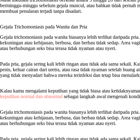
berminggu-minggu sebelum gejala muncul, atau bahkan tidak pernah mer
membuat penularan terjadi tanpa disadari.
Gejala Trichomoniasis pada Wanita dan Pria
Gejala trichomoniasis pada wanita biasanya lebih terlihat daripada p
kekuningan atau kehijauan, berbusa, dan berbau tidak sedap. Area vagina
atau berhubungan seks bisa terasa tidak nyaman atau nyeri.
Pada pria, gejala sering kali lebih ringan atau tidak ada sama sekali. Ka
penis, keluar cairan dari uretra, atau rasa tidak nyaman setelah buang a
yang tidak menyadari bahwa mereka terinfeksi dan tetap bisa menular
Kalau kamu mengalami keputihan yang tidak biasa atau ketidaknyama
keputihan normal dan abnormal
sebagai langkah awal mengenali kondi
Gejala trichomoniasis pada wanita biasanya lebih terlihat daripada p
kekuningan atau kehijauan, berbusa, dan berbau tidak sedap. Area vagina
atau berhubungan seks bisa terasa tidak nyaman atau nyeri.
Pada pria, gejala sering kali lebih ringan atau tidak ada sama sekali. Ka