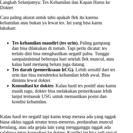
Langkah Selanjutnya: Tes Kehamilan dan Kapan Harus ke
Dokter
Cara paling akurat untuk tahu apakah flek itu karena
kehamilan atau bukan ya lewat tes. Ini yang bisa kamu
lakukan:
Tes kehamilan mandiri (tes urin).
Paling gampang
dan bisa dilakukan di rumah. Tapi perlu dicatat: tes
terlalu dini bisa menghasilkan negatif palsu. Tunggu
sampaiminimal beberapa hari setelah flek muncul, atau
kalau haid memang belum juga datang.
Tes darah (pemeriksaan hCG).
Lebih sensitif dari tes
urin dan bisa mendeteksi kehamilan lebih awal. Bisa
diminta lewat dokter.
Konsultasi ke dokter.
Kalau hasil tes positif atau kamu
masih ragu, dokter bisa melakukan pemeriksaan lebih
lanjut termasuk USG untuk memastikan posisi dan
kondisi kehamilan.
Kalau hasil tes negatif tapi kamu tetap merasa ada yang nggak
biasa siklus nggak teratur terus-menerus, perdarahan muncul
berulang, atau ada gejala lain yang mengganggu nggak ada
salahnya tetap konsultasi ke dokter. Kondisi ini bisa jadi sinyal