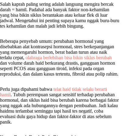
Salah kaprah paling sering adalah langsung mengira bercak
darah = hamil. Padahal ada banyak faktor non-kehamilan
yang bisa bikin siklus berantakan atau keluar flek di luar
jadwal. Mengetahui ini penting supaya kamu nggak buru-buru
tes kehamilan dan malah jadi lebih bingung.
Beberapa penyebab umum: perubahan hormonal yang
disebabkan alat kontrasepsi hormonal, stres berkepanjangan
yang memengaruhi hormon, berat badan turun atau naik
terlalu cepat,
olahraga berlebihan bisa bikin siklus berubah
dan volume darah haid berkurang drastis, gangguan hormon
seperti PCOS atau gangguan tiroid, infeksi pada organ
reproduksi, dan dalam kasus tertentu, fibroid atau polip rahim.
Perlu juga dipahami bahwa
telat haid tidak selalu berarti
hamil
. Tubuh perempuan sangat sensitif terhadap perubahan
hormonal, dan siklus haid bisa berubah karena berbagai faktor
yang nggak ada hubungannya dengan pembuahan. Jadi kalau
haidmu terlambat seminggu tapi hasil tes negatif, coba
evaluasi dulu gaya hidup dan faktor-faktor di atas sebelum
panik.