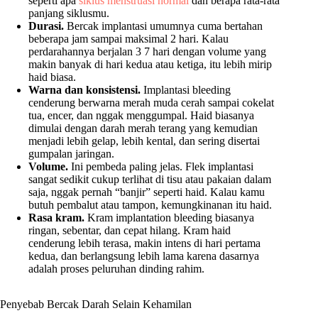
seperti apa
siklus menstruasi normal
dan berapa rata-rata
panjang siklusmu.
Durasi.
Bercak implantasi umumnya cuma bertahan
beberapa jam sampai maksimal 2 hari. Kalau
perdarahannya berjalan 3 7 hari dengan volume yang
makin banyak di hari kedua atau ketiga, itu lebih mirip
haid biasa.
Warna dan konsistensi.
Implantasi bleeding
cenderung berwarna merah muda cerah sampai cokelat
tua, encer, dan nggak menggumpal. Haid biasanya
dimulai dengan darah merah terang yang kemudian
menjadi lebih gelap, lebih kental, dan sering disertai
gumpalan jaringan.
Volume.
Ini pembeda paling jelas. Flek implantasi
sangat sedikit cukup terlihat di tisu atau pakaian dalam
saja, nggak pernah “banjir” seperti haid. Kalau kamu
butuh pembalut atau tampon, kemungkinanan itu haid.
Rasa kram.
Kram implantation bleeding biasanya
ringan, sebentar, dan cepat hilang. Kram haid
cenderung lebih terasa, makin intens di hari pertama
kedua, dan berlangsung lebih lama karena dasarnya
adalah proses peluruhan dinding rahim.
Penyebab Bercak Darah Selain Kehamilan