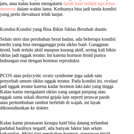
jam, atau kalau kamu mengalami
darah haid sedikit tapi terus-
menerus
dalam waktu lama. Keduanya bisa jadi tanda kondisi
yang perlu dievaluasi lebih lanjut.
Kondisi-Kondisi yang Bisa Bikin Siklus Berubah drastis
Selain stres dan perubahan berat badan, ada beberapa kondisi
medis yang bisa mengganggu pola siklus haid. Gangguan
tiroid, baik terlalu aktif maupun kurang aktif, sering kali bikin
siklus jadi nggak teratur. Ini karena hormon tiroid punya
hubungan erat dengan hormon reproduksi.
PCOS atau polycystic ovary syndrome juga salah satu
penyebab umum siklus nggak teratur. Pada kondisi ini, ovulasi
jadi nggak teratur karena kadar hormon laki-laki yang tinggi.
Kalau kamu mengalami siklus yang sangat panjang atau
nggak sama sekali disertai gejala lain seperti jerawat parah
atau pertumbuhan rambut berlebih di wajah, ini layak
dikonsultasikan ke dokter.
Kalau kamu penasaran kenapa haid bisa datang terlambat
padahal hasilnya negatif, ada banyak faktor lain selain
kehamilan. Mulai dari perubahan hormon, gangguan tiroid,