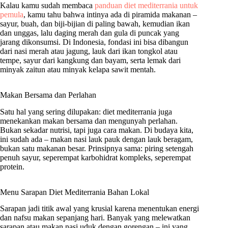
Kalau kamu sudah membaca
panduan diet mediterrania untuk
pemula
, kamu tahu bahwa intinya ada di piramida makanan –
sayur, buah, dan biji-bijian di paling bawah, kemudian ikan
dan unggas, lalu daging merah dan gula di puncak yang
jarang dikonsumsi. Di Indonesia, fondasi ini bisa dibangun
dari nasi merah atau jagung, lauk dari ikan tongkol atau
tempe, sayur dari kangkung dan bayam, serta lemak dari
minyak zaitun atau minyak kelapa sawit mentah.
Makan Bersama dan Perlahan
Satu hal yang sering dilupakan: diet mediterrania juga
menekankan makan bersama dan mengunyah perlahan.
Bukan sekadar nutrisi, tapi juga cara makan. Di budaya kita,
ini sudah ada – makan nasi lauk pauk dengan lauk beragam,
bukan satu makanan besar. Prinsipnya sama: piring setengah
penuh sayur, seperempat karbohidrat kompleks, seperempat
protein.
Menu Sarapan Diet Mediterrania Bahan Lokal
Sarapan jadi titik awal yang krusial karena menentukan energi
dan nafsu makan sepanjang hari. Banyak yang melewatkan
sarapan atau makan nasi uduk dengan gorengan – ini yang