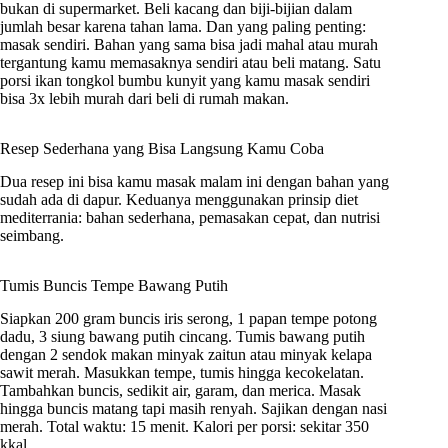
bukan di supermarket. Beli kacang dan biji-bijian dalam
jumlah besar karena tahan lama. Dan yang paling penting:
masak sendiri. Bahan yang sama bisa jadi mahal atau murah
tergantung kamu memasaknya sendiri atau beli matang. Satu
porsi ikan tongkol bumbu kunyit yang kamu masak sendiri
bisa 3x lebih murah dari beli di rumah makan.
Resep Sederhana yang Bisa Langsung Kamu Coba
Dua resep ini bisa kamu masak malam ini dengan bahan yang
sudah ada di dapur. Keduanya menggunakan prinsip diet
mediterrania: bahan sederhana, pemasakan cepat, dan nutrisi
seimbang.
Tumis Buncis Tempe Bawang Putih
Siapkan 200 gram buncis iris serong, 1 papan tempe potong
dadu, 3 siung bawang putih cincang. Tumis bawang putih
dengan 2 sendok makan minyak zaitun atau minyak kelapa
sawit merah. Masukkan tempe, tumis hingga kecokelatan.
Tambahkan buncis, sedikit air, garam, dan merica. Masak
hingga buncis matang tapi masih renyah. Sajikan dengan nasi
merah. Total waktu: 15 menit. Kalori per porsi: sekitar 350
kkal.