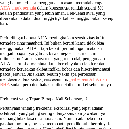
yang belum terbiasa menggunakan asam, memulai dengan
AHA untuk pemula
dalam konsentrasi rendah seperti 5%
adalah pendekatan yang lebih aman. Frekuensi awal yang
disarankan adalah dua hingga tiga kali seminggu, bukan setiap
hari.
Perlu diingat bahwa AHA meningkatkan sensitivitas kulit
terhadap sinar matahari. Ini bukan berarti kamu tidak bisa
menggunakan AHA – tapi berarti perlindungan matahari
menjadi bagian yang tidak bisa dinegosiasikan dalam
rutinitasmu. Tanpa sunscreen yang memadai, penggunaan
AHA justru bisa membuat kulit berminyakmu lebih rentan
terhadap kerusakan akibat radikal bebas dan hiperpigmentasi
pasca-jerawat. Jika kamu belum yakin apa perbedaan
mendasar antara kedua jenis asam ini,
perbedaan AHA dan
BHA
sudah pernah dibahas lebih detail di artikel sebelumnya.
Frekuensi yang Tepat: Berapa Kali Seharusnya?
Pertanyaan tentang frekuensi eksfoliasi yang tepat adalah
salah satu yang paling sering ditanyakan, dan jawabannya
memang tidak bisa disamaratakan. Namun ada beberapa
patokan umum yang bisa membantu pemilik kulit berminyak
memulai dengan aman. Untuk eksfoliasi kimia menggunakan