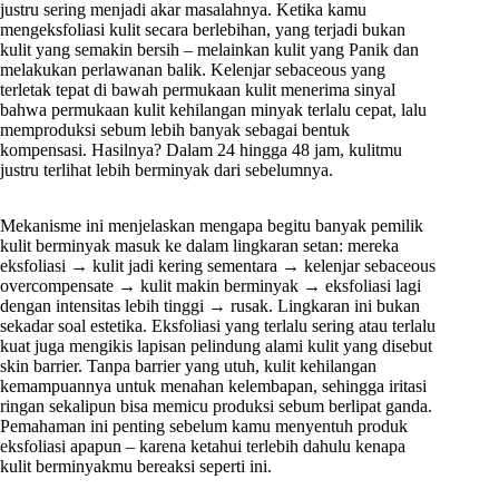
justru sering menjadi akar masalahnya. Ketika kamu
mengeksfoliasi kulit secara berlebihan, yang terjadi bukan
kulit yang semakin bersih – melainkan kulit yang Panik dan
melakukan perlawanan balik. Kelenjar sebaceous yang
terletak tepat di bawah permukaan kulit menerima sinyal
bahwa permukaan kulit kehilangan minyak terlalu cepat, lalu
memproduksi sebum lebih banyak sebagai bentuk
kompensasi. Hasilnya? Dalam 24 hingga 48 jam, kulitmu
justru terlihat lebih berminyak dari sebelumnya.
Mekanisme ini menjelaskan mengapa begitu banyak pemilik
kulit berminyak masuk ke dalam lingkaran setan: mereka
eksfoliasi → kulit jadi kering sementara → kelenjar sebaceous
overcompensate → kulit makin berminyak → eksfoliasi lagi
dengan intensitas lebih tinggi → rusak. Lingkaran ini bukan
sekadar soal estetika. Eksfoliasi yang terlalu sering atau terlalu
kuat juga mengikis lapisan pelindung alami kulit yang disebut
skin barrier. Tanpa barrier yang utuh, kulit kehilangan
kemampuannya untuk menahan kelembapan, sehingga iritasi
ringan sekalipun bisa memicu produksi sebum berlipat ganda.
Pemahaman ini penting sebelum kamu menyentuh produk
eksfoliasi apapun – karena ketahui terlebih dahulu kenapa
kulit berminyakmu bereaksi seperti ini.