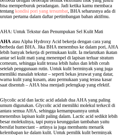
berbeda dengan beberapa bentuk eksfoliasi fisik yang justru
bisa memperburuk peradangan. Jadi ketika kamu membaca
tentang
kondisi pori yang tersumbat
, BHA seharusnya ada di
urutan pertama dalam daftar pertimbangan bahan aktifmu.
AHA: Untuk Tekstur dan Penumpukan Sel Kulit Mati
AHA
atau Alpha Hydroxy Acid bekerja dengan cara yang
berbeda dari BHA. Jika BHA menembus ke dalam pori, AHA
lebih banyak bekerja di permukaan kulit. Ia melarutkan ikatan
antar sel kulit mati yang menempel di lapisan terluar stratum
corneum, sehingga kulit terasa lebih halus dan lebih cerah
setelah penggunaan rutin. Untuk kulit berminyak yang juga
memiliki masalah tekstur – seperti bekas jerawat yang datar,
warna kulit yang kusam, atau permukaan yang terasa kasar
saat disentuh – AHA bisa menjadi pelengkap yang efektif.
Glycolic acid dan lactic acid adalah dua AHA yang paling
umum digunakan. Glycolic acid memiliki molekul terkecil di
antara semua AHA, sehingga kemampuannya untuk
menembus lapisan kulit paling dalam. Lactic acid sedikit lebih
besar molekulnya, tapi punya keunggulan tambahan yaitu
bersifat humectant – artinya ia juga membantu menarik
kelembapan ke dalam kulit. Untuk pemilik kulit berminyak