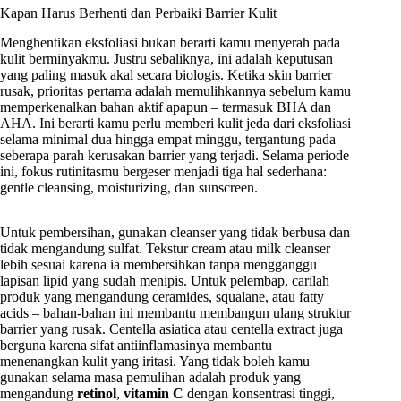
Kapan Harus Berhenti dan Perbaiki Barrier Kulit
Menghentikan eksfoliasi bukan berarti kamu menyerah pada
kulit berminyakmu. Justru sebaliknya, ini adalah keputusan
yang paling masuk akal secara biologis. Ketika skin barrier
rusak, prioritas pertama adalah memulihkannya sebelum kamu
memperkenalkan bahan aktif apapun – termasuk BHA dan
AHA. Ini berarti kamu perlu memberi kulit jeda dari eksfoliasi
selama minimal dua hingga empat minggu, tergantung pada
seberapa parah kerusakan barrier yang terjadi. Selama periode
ini, fokus rutinitasmu bergeser menjadi tiga hal sederhana:
gentle cleansing, moisturizing, dan sunscreen.
Untuk pembersihan, gunakan cleanser yang tidak berbusa dan
tidak mengandung sulfat. Tekstur cream atau milk cleanser
lebih sesuai karena ia membersihkan tanpa mengganggu
lapisan lipid yang sudah menipis. Untuk pelembap, carilah
produk yang mengandung ceramides, squalane, atau fatty
acids – bahan-bahan ini membantu membangun ulang struktur
barrier yang rusak. Centella asiatica atau centella extract juga
berguna karena sifat antiinflamasinya membantu
menenangkan kulit yang iritasi. Yang tidak boleh kamu
gunakan selama masa pemulihan adalah produk yang
mengandung
retinol
,
vitamin C
dengan konsentrasi tinggi,