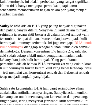
kulit berminyak, ini adalah perbedaan yang sangat signifikan.
Kamu tidak hanya mengupas permukaan, tapi kamu
sebenarnya membersihkan bagian dalam pori yang menjadi
sumber masalah.
Salicylic acid
adalah BHA yang paling banyak digunakan
dan paling banyak diteliti. Senyawa ini larut dalam minyak,
sehingga ia secara aktif bekerja di dalam folikel rambut yang
tersumbat – tempat di mana komedo dan jerawat pada kulit
berminyak umumnya terbentuk. Ini juga mengapa
BHA untuk
kulit berminyak
dianggap sebagai pilihan utama oleh banyak
dermatologis. Dengan konsentrasi 1% hingga 2%, salicylic
acid sudah cukup efektif untuk penggunaan harian pada
kebanyakan jenis kulit berminyak. Yang perlu kamu
perhatikan adalah bahwa BHA termasuk zat yang cukup kuat.
Kulit berminyak bukan berarti kulit yang kebal terhadap iritasi
– jadi memulai dari konsentrasi rendah dan frekuensi rendah
tetap menjadi langkah yang bijak.
Salah satu keunggulan BHA lain yang sering dilewatkan
adalah sifat antiinflamasinya ringan. Salicylic acid memiliki
kemampuan untuk menenangkan kemerahan dan peradangan
ringan yang sering menyertai jerawat di kulit berminyak. Ini