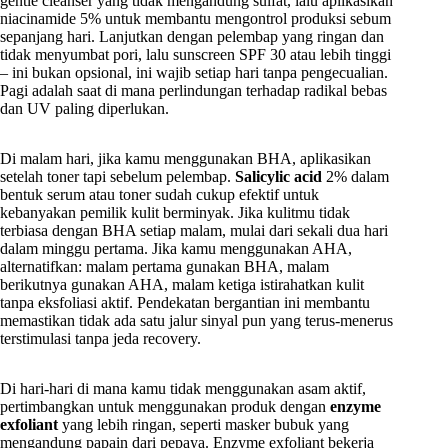
gentle cleanser yang tidak mengandung sulfat, lalu aplikasikan
niacinamide 5% untuk membantu mengontrol produksi sebum
sepanjang hari. Lanjutkan dengan pelembap yang ringan dan
tidak menyumbat pori, lalu sunscreen SPF 30 atau lebih tinggi
– ini bukan opsional, ini wajib setiap hari tanpa pengecualian.
Pagi adalah saat di mana perlindungan terhadap radikal bebas
dan UV paling diperlukan.
Di malam hari, jika kamu menggunakan BHA, aplikasikan
setelah toner tapi sebelum pelembap.
Salicylic acid
2% dalam
bentuk serum atau toner sudah cukup efektif untuk
kebanyakan pemilik kulit berminyak. Jika kulitmu tidak
terbiasa dengan BHA setiap malam, mulai dari sekali dua hari
dalam minggu pertama. Jika kamu menggunakan AHA,
alternatifkan: malam pertama gunakan BHA, malam
berikutnya gunakan AHA, malam ketiga istirahatkan kulit
tanpa eksfoliasi aktif. Pendekatan bergantian ini membantu
memastikan tidak ada satu jalur sinyal pun yang terus-menerus
terstimulasi tanpa jeda recovery.
Di hari-hari di mana kamu tidak menggunakan asam aktif,
pertimbangkan untuk menggunakan produk dengan
enzyme
exfoliant
yang lebih ringan, seperti masker bubuk yang
mengandung papain dari pepaya. Enzyme exfoliant bekerja