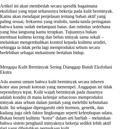
Artikel ini akan membedah secara spesifik bagaimana
eksfoliasi yang tepat seharusnya bekerja pada kulit berminyak.
Kamu akan mendapat penjelasan tentang bahan aktif yang
paling sesuai, frekuensi yang realistis, tanda-tanda peringatan
bahwa kamu sudah melampaui batas, dan rutinitas sederhana
yang bisa langsung kamu terapkan. Tujuannya bukan
membuat kulitmu kering dan bebas minyak sama sekali –
melainkan mengembalikan kontrol kepada kulitmu sendiri,
sehingga ia tidak perlu lagi memproduksi sebum secara
berlebihan sebagai mekanisme bertahan hidup.
Mengapa Kulit Berminyak Sering Dianggap Butuh Eksfoliasi
Ekstra
Ada asumsi umum bahwa kulit berminyak secara inheren
kotor atau penuh kotoran yang menempel. Anggapan ini tidak
sepenuhnya tepat. Kulit wajah berminyak pada dasarnya
adalah kondisi di mana kelenjar sebaceous memproduksi
minyak atau sebum dalam jumlah yang melebihi kebutuhan
kulit. Ini sebagian dipengaruhi oleh hormon, genetik, dan
kadang juga oleh faktor lingkungan seperti kelembapan udara.
Bukan berarti kulitmu “kotor” dalam arti harfiah – melainkan
bahwa sistem penghasil minyaknya bekerja sedikit lebih aktif
dari yang dibutuhkan permukaan kulit.