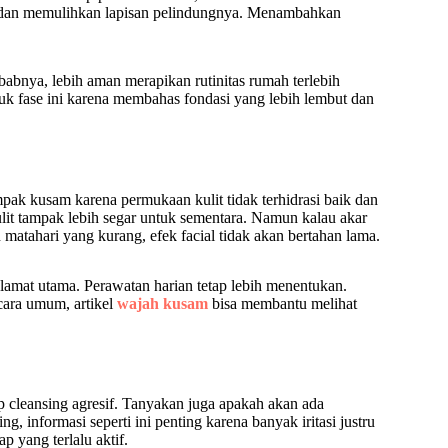
it dan memulihkan lapisan pelindungnya. Menambahkan
bnya, lebih aman merapikan rutinitas rumah terlebih
tuk fase ini karena membahas fondasi yang lebih lembut dan
ampak kusam karena permukaan kulit tidak terhidrasi baik dan
lit tampak lebih segar untuk sementara. Namun kalau akar
 matahari yang kurang, efek facial tidak akan bertahan lama.
lamat utama. Perawatan harian tetap lebih menentukan.
ara umum, artikel
wajah kusam
bisa membantu melihat
p cleansing agresif. Tanyakan juga apakah akan ada
ng, informasi seperti ini penting karena banyak iritasi justru
p yang terlalu aktif.