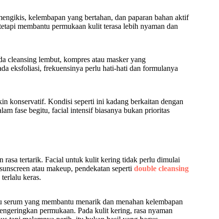
mengikis, kelembapan yang bertahan, dan paparan bahan aktif
tetapi membantu permukaan kulit terasa lebih nyaman dan
pada cleansing lembut, kompres atau masker yang
a eksfoliasi, frekuensinya perlu hati-hati dan formulanya
in konservatif. Kondisi seperti ini kadang berkaitan dengan
am fase begitu, facial intensif biasanya bukan prioritas
a tertarik. Facial untuk kulit kering tidak perlu dimulai
 sunscreen atau makeup, pendekatan seperti
double cleansing
terlalu keras.
 atau serum yang membantu menarik dan menahan kelembapan
mengeringkan permukaan. Pada kulit kering, rasa nyaman