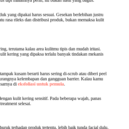
lus tapi malamnya perih, itu bukan hasil yang bagus.
duk yang dipakai harus sesuai. Gesekan berlebihan justru
 rasa rileks dan distribusi produk, bukan memaksa kulit
ing, terutama kalau area kulitmu tipis dan mudah iritasi.
 Kulit kering yang dipaksa terlalu banyak tindakan mekanis
tampak kusam berarti harus sering di-scrub atau diberi peel
n kurangnya kelembapan dan gangguan barrier. Kalau kamu
asarnya di
eksfoliasi untuk pemula
.
engan kulit kering sensitif. Pada beberapa wajah, panas
treatment selesai.
buruk terhadap produk tertentu, lebih baik tunda facial dulu.