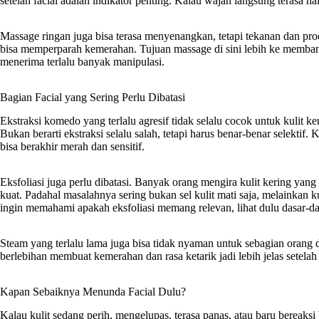
setelah facial adalah indikator penting. Kalau wajah langsung terasa ha
Massage ringan juga bisa terasa menyenangkan, tetapi tekanan dan pro
bisa memperparah kemerahan. Tujuan massage di sini lebih ke membantu
menerima terlalu banyak manipulasi.
Bagian Facial yang Sering Perlu Dibatasi
Ekstraksi komedo yang terlalu agresif tidak selalu cocok untuk kulit ker
Bukan berarti ekstraksi selalu salah, tetapi harus benar-benar selektif.
bisa berakhir merah dan sensitif.
Eksfoliasi juga perlu dibatasi. Banyak orang mengira kulit kering yang 
kuat. Padahal masalahnya sering bukan sel kulit mati saja, melainka
ingin memahami apakah eksfoliasi memang relevan, lihat dulu dasar-d
Steam yang terlalu lama juga bisa tidak nyaman untuk sebagian orang d
berlebihan membuat kemerahan dan rasa ketarik jadi lebih jelas setelah 
Kapan Sebaiknya Menunda Facial Dulu?
Kalau kulit sedang perih, mengelupas, terasa panas, atau baru bereaksi 