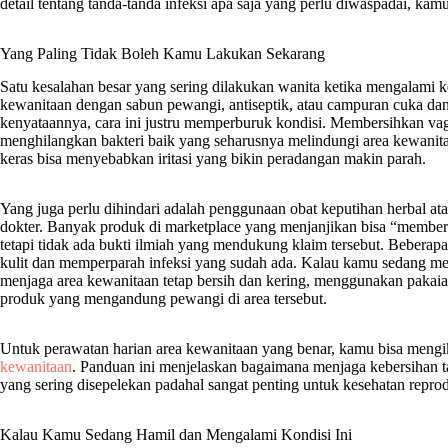
detail tentang tanda-tanda infeksi apa saja yang perlu diwaspadai, k
Yang Paling Tidak Boleh Kamu Lakukan Sekarang
Satu kesalahan besar yang sering dilakukan wanita ketika mengalami k
kewanitaan dengan sabun pewangi, antiseptik, atau campuran cuka da
kenyataannya, cara ini justru memperburuk kondisi. Membersihkan vag
menghilangkan bakteri baik yang seharusnya melindungi area kewanitaa
keras bisa menyebabkan iritasi yang bikin peradangan makin parah.
Yang juga perlu dihindari adalah penggunaan obat keputihan herbal at
dokter. Banyak produk di marketplace yang menjanjikan bisa “members
tetapi tidak ada bukti ilmiah yang mendukung klaim tersebut. Bebera
kulit dan memperparah infeksi yang sudah ada. Kalau kamu sedang me
menjaga area kewanitaan tetap bersih dan kering, menggunakan pakaia
produk yang mengandung pewangi di area tersebut.
Untuk perawatan harian area kewanitaan yang benar, kamu bisa mengik
kewanitaan
. Panduan ini menjelaskan bagaimana menjaga kebersihan t
yang sering disepelekan padahal sangat penting untuk kesehatan repro
Kalau Kamu Sedang Hamil dan Mengalami Kondisi Ini