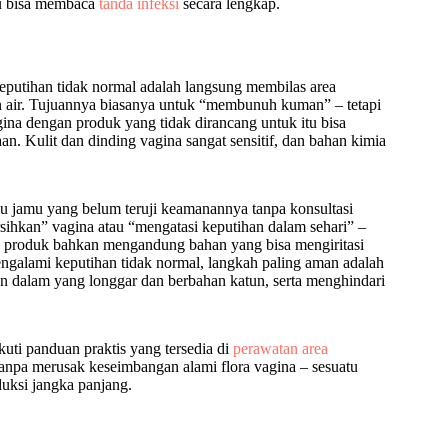
amu bisa membaca
tanda infeksi
secara lengkap.
eputihan tidak normal adalah langsung membilas area
n air. Tujuannya biasanya untuk “membunuh kuman” – tetapi
ina dengan produk yang tidak dirancang untuk itu bisa
n. Kulit dan dinding vagina sangat sensitif, dan bahan kimia
au jamu yang belum teruji keamanannya tanpa konsultasi
ihkan” vagina atau “mengatasi keputihan dalam sehari” –
pa produk bahkan mengandung bahan yang bisa mengiritasi
ngalami keputihan tidak normal, langkah paling aman adalah
n dalam yang longgar dan berbahan katun, serta menghindari
uti panduan praktis yang tersedia di
perawatan area
anpa merusak keseimbangan alami flora vagina – sesuatu
duksi jangka panjang.