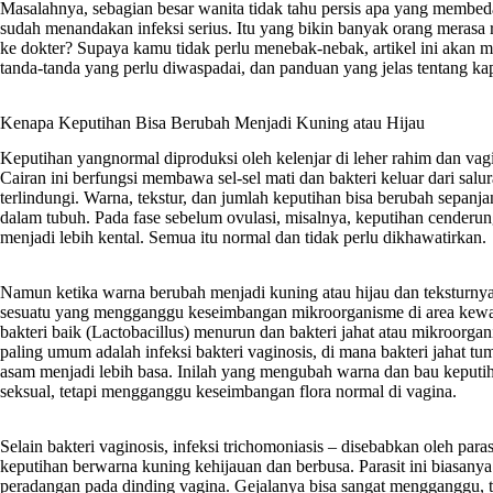
Masalahnya, sebagian besar wanita tidak tahu persis apa yang membed
sudah menandakan infeksi serius. Itu yang bikin banyak orang merasa 
ke dokter? Supaya kamu tidak perlu menebak-nebak, artikel ini aka
tanda-tanda yang perlu diwaspadai, dan panduan yang jelas tentang k
Kenapa Keputihan Bisa Berubah Menjadi Kuning atau Hijau
Keputihan yangnormal diproduksi oleh kelenjar di leher rahim dan vag
Cairan ini berfungsi membawa sel-sel mati dan bakteri keluar dari salu
terlindungi. Warna, tekstur, dan jumlah keputihan bisa berubah sepanj
dalam tubuh. Pada fase sebelum ovulasi, misalnya, keputihan cenderung
menjadi lebih kental. Semua itu normal dan tidak perlu dikhawatirkan.
Namun ketika warna berubah menjadi kuning atau hijau dan teksturny
sesuatu yang mengganggu keseimbangan mikroorganisme di area kewanit
bakteri baik (Lactobacillus) menurun dan bakteri jahat atau mikroorga
paling umum adalah infeksi bakteri vaginosis, di mana bakteri jahat 
asam menjadi lebih basa. Inilah yang mengubah warna dan bau keputiha
seksual, tetapi mengganggu keseimbangan flora normal di vagina.
Selain bakteri vaginosis, infeksi trichomoniasis – disebabkan oleh par
keputihan berwarna kuning kehijauan dan berbusa. Parasit ini biasan
peradangan pada dinding vagina. Gejalanya bisa sangat mengganggu, t