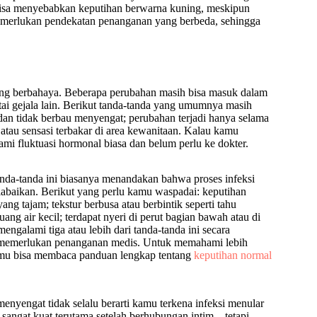
ng bisa menyebabkan keputihan berwarna kuning, meskipun
 memerlukan pendekatan penanganan yang berbeda, sehingga
ng berbahaya. Beberapa perubahan masih bisa masuk dalam
rtai gejala lain. Berikut tanda-tanda yang umumnya masih
dan tidak berbau menyengat; perubahan terjadi hanya selama
h, atau sensasi terbakar di area kewanitaan. Kalau kamu
ami fluktuasi hormonal biasa dan belum perlu ke dokter.
Tanda-tanda ini biasanya menandakan bahwa proses infeksi
abaikan. Berikut yang perlu kamu waspadai: keputihan
ng tajam; tekstur berbusa atau berbintik seperti tahu
uang air kecil; terdapat nyeri di perut bagian bawah atau di
ngalami tiga atau lebih dari tanda-tanda ini secara
 memerlukan penanganan medis. Untuk memahami lebih
kamu bisa membaca panduan lengkap tentang
keputihan normal
menyengat tidak selalu berarti kamu terkena infeksi menular
sangat kuat terutama setelah berhubungan intim – tetapi