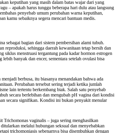
akan keputihan yang masih dalam batas wajar dari yang
ragu – apakah harus tunggu beberapa hari dulu atau langsung
n membahas penyebab umum perubahan warna keputihan,
apan kamu sebaiknya segera mencari bantuan medis.
ina sebagai bagian dari sistem pembersihan alami tubuh.
ran reproduksi, sehingga daerah kewanitaan tetap bersih dan
ang siklus menstruasi tergantung pada kadar hormon estrogen
 lebih banyak dan encer, sementara setelah ovulasi bisa
a menjadi berbusa, itu biasanya menandakan bahwa ada
aan. Perubahan tersebut sering terjadi ketika jumlah
nisme lain tertentu berkembang biak. Salah satu penyebab
tumbuh secara berlebihan dan mengubah pH vagina dari kondisi
n secara signifikan. Kondisi ini bukan penyakit menular
asit Trichomonas vaginalis – juga sering menghasilkan
ya ditularkan melalui hubungan seksual dan menyebabkan
etapi trichomoniasis sebenarnya bisa disembuhkan dengan