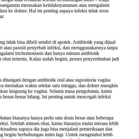
a pasanganmu merasakan ketidaknyamanan atau mengalami
si ke dokter. Hal ini penting supaya infeksi tidak terus
ar.
tidak bisa dibeli sendiri di apotek. Antibiotik yang dijual
eri atau parasit penyebab infeksi, dan menggunakannya tanpa
galami trichomoniasis dan hanya minum antibiotik
p obat tertentu. Kalau sudah begini, proses penyembuhan jadi
 ditangani dengan antibiotik oral atau supositoria vagina
nya memakan waktu sekitar satu minggu, dan dokter mungkin
eskan langsung ke vagina. Selama masa pengobatan, kamu
 benar-benar hilang. Ini penting untuk mencegah infeksi
batan biasanya hanya perlu satu dosis besar atau beberapa
nfeksi. Setelah minum obat, kamu biasanya mulai merasa lebih
eksualmu supaya dia juga bisa menjalani pemeriksaan dan
ng begitu berhubungan intim lagi. Untuk mengetahui lebih