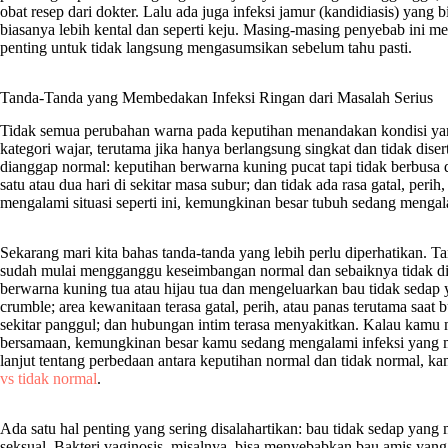
obat resep dari dokter. Lalu ada juga infeksi jamur (kandidiasis) ya
biasanya lebih kental dan seperti keju. Masing-masing penyebab ini
penting untuk tidak langsung mengasumsikan sebelum tahu pasti.
Tanda-Tanda yang Membedakan Infeksi Ringan dari Masalah Serius
Tidak semua perubahan warna pada keputihan menandakan kondisi ya
kategori wajar, terutama jika hanya berlangsung singkat dan tidak dise
dianggap normal: keputihan berwarna kuning pucat tapi tidak berbusa 
satu atau dua hari di sekitar masa subur; dan tidak ada rasa gatal, peri
mengalami situasi seperti ini, kemungkinan besar tubuh sedang mengal
Sekarang mari kita bahas tanda-tanda yang lebih perlu diperhatikan. 
sudah mulai mengganggu keseimbangan normal dan sebaiknya tidak di
berwarna kuning tua atau hijau tua dan mengeluarkan bau tidak sedap ya
crumble; area kewanitaan terasa gatal, perih, atau panas terutama saat b
sekitar panggul; dan hubungan intim terasa menyakitkan. Kalau kamu me
bersamaan, kemungkinan besar kamu sedang mengalami infeksi yang
lanjut tentang perbedaan antara keputihan normal dan tidak normal, 
vs tidak normal
.
Ada satu hal penting yang sering disalahartikan: bau tidak sedap yang 
seksual. Bakteri vaginosis, misalnya, bisa menyebabkan bau amis yang 