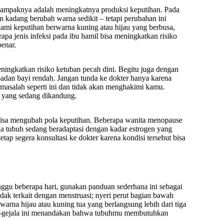
 dampaknya adalah meningkatnya produksi keputihan. Pada
kadang berubah warna sedikit – tetapi perubahan ini
ami keputihan berwarna kuning atau hijau yang berbusa,
rapa jenis infeksi pada ibu hamil bisa meningkatkan risiko
benar.
meningkatkan risiko ketuban pecah dini. Begitu juga dengan
badan bayi rendah. Jangan tunda ke dokter hanya karena
masalah seperti ini dan tidak akan menghakimi kamu.
 yang sedang dikandung.
bisa mengubah pola keputihan. Beberapa wanita menopause
na tubuh sedang beradaptasi dengan kadar estrogen yang
etap segera konsultasi ke dokter karena kondisi tersebut bisa
nggu beberapa hari, gunakan panduan sederhana ini sebagai
ak terkait dengan menstruasi; nyeri perut bagian bawah
warna hijau atau kuning tua yang berlangsung lebih dari tiga
jala-gejala ini menandakan bahwa tubuhmu membutuhkan