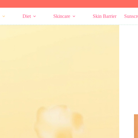
Diet
Skincare
Skin Barrier
Sunscr