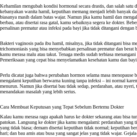
Kehamilan mengubah kondisi hormonal secara drastis, dan salah satu
kebanyakan wanita hamil, keputihan memang menjadi lebih banyak dan 
biasanya masih dalam batas wajar. Namun jika kamu hamil dan mengal
berbau, atau disertai rasa gatal, kamu sebaiknya segera ke dokter. Bebe
persalinan prematur atau infeksi pada bayi jika tidak ditangani dengan 
Bakteri vaginosis pada ibu hamil, misalnya, jika tidak ditangani bisa 
trichomoniasis yang bisa menyebabkan persalinan prematur dan berat 
kamu merasa malu atau takut. Tenaga medis sudah terbiasa menangani 
Pemeriksaan yang cepat bisa menyelamatkan kesehatan kamu dan bayi
Perlu dicatat juga bahwa perubahan hormon selama masa menopause 
mengalami keputihan berwarna kuning tanpa infeksi – ini normal kare
menurun. Namun jika disertai bau tidak sedap, perdarahan, atau nyeri, t
menandakan masalah yang lebih serius.
Cara Membuat Keputusan yang Tepat Sebelum Bertemu Dokter
Kalau kamu merasa ragu apakah harus ke dokter sekarang atau bisa tu
patokan. Langsung ke dokter jika kamu mengalami: perdarahan yang tid
yang tidak biasa; demam disertai keputihan tidak normal; keputihan ber
hari; dan bau amis atau busa yang sangat jelas yang tidak wajar. Ge