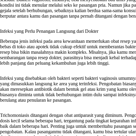
kondisi ini tidak menular melalui seks ke pasangan pria. Namun jik
gejala setelah berhubungan, sebaiknya kalian berdua sama-sama konsulta
berputar antara kamu dan pasangan tanpa pernah ditangani dengan ben
Infeksi yang Perlu Penangan Langsung dari Dokter
Beberapa jenis infeksi pada area kewanitaan memerlukan obat resep yang 
bebas di toko atau apotek tidak cukup efektif untuk memberantas bakt
resep bisa bikin masalahnya makin kompleks. Misalnya, jika kamu men
sembarangan tanpa resep dokter, parasitnya bisa menjadi kebal terhada
lebih panjang dan peluang kekambuhan juga lebih tinggi.
Infeksi yang disebabkan oleh bakteri seperti bakteri vaginosis umumnya
yang dimasukkan langsung ke area yang terinfeksi. Pengobatan biasa
akan meresepkan antibiotik dalam bentuk gel atau krim yang kamu ol
biasanya diminta untuk tidak berhubungan intim dulu sampai infeksinya
berulang atau penularan ke pasangan.
Trichomoniasis ditangani dengan obat antiparasit yang diminum. Pengo
dosis kecil selama beberapa hari, tergantung pada tingkat keparahan i
baik dalam beberapa hari. Penting juga untuk memberitahu pasangan s
pengobatan. Kalau pasanganmu tidak ditangani, kamu bisa tertular ula