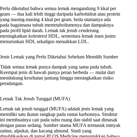
Perlu diketahui bahwa semua lemak mengandung 9 kkal per
gram — dua kali lebih tinggi daripada karbohidrat atau protein
yang masing-masing 4 kkal per gram. beda utamanya ada
pada bagaimana tubuh memetabolismenya dan dampaknya
pada profil lipid darah. Lemak tak jenuh cenderung
meningkatkan kolesterol HDL, sementara lemak trans justru
menurunkan HDL sekaligus menaikkan LDL.
Jenis Lemak yang Perlu Diketahui Sebelum Memilih Sumber
Tidak semua lemak punya dampak yang sama pada tubuh.
Keempat jenis di bawah punya peran berbeda — mulai dari
mendukung kesehatan jantung hingga meningkatkan risiko
peradangan.
Lemak Tak Jenuh Tunggal (MUFA)
Lemak tak jenuh tunggal (MUFA) adalah jenis lemak yang
memiliki satu ikatan rangkap pada rantai karbonnya. Struktur
ini membuatnya cair pada suhu ruang dan stabil saat dimasak
dengan panas sedang. Sumber utama MUFA termasuk minyak
zaitun, alpukat, dan kacang almond. Studi yang
dipublikasikan di jurnal PLOS Medicine menunjukkan bahwa