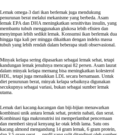
Lemak omega-3 dari ikan berlemak juga mendukung
penurunan berat melalui mekanisme yang berbeda. Asam
lemak EPA dan DHA meningkatkan sensitivitas insulin, yang
membantu tubuh menggunakan glukosa lebih efisien dan
menyimpan lebih sedikit lemak. Konsumsi ikan berlemak dua
hingga tiga kali per minggu dikaitkan dengan indeks massa
tubuh yang lebih rendah dalam beberapa studi observasional.
Minyak kelapa sering dipasarkan sebagai lemak sehat, tetapi
kandungan lemak jenuhnya mencapai 82 persen. Asam laurat
dalam minyak kelapa memang bisa meningkatkan kolesterol
HDL, tetapi juga menaikkan LDL secara bersamaan. Untuk
diet penurunan berat, minyak kelapa sebaiknya digunakan
secukupnya sebagai variasi, bukan sebagai sumber lemak
utama.
Lemak dari kacang-kacangan dan biji-bijian menawarkan
kombinasi unik antara lemak sehat, protein nabati, dan serat.
Kombinasi tiga makronutrisi ini memperlambat pencernaan
dan memberi sinyal kenyang ke otak lebih lama. Satu ons
kacang almond mengandung 14 gram lemak, 6 gram protein,
dan 3,5 gram serat — profil yang sulit ditandingi oleh sumber