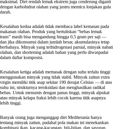
maksimal. Diet rendah lemak ekstrem juga cenderung diganti
dengan karbohidrat olahan yang justru memicu lonjakan gula
darah.
Kesalahan kedua adalah tidak membaca label kemasan pada
makanan olahan. Produk yang bertuliskan “bebas lemak
trans” masih bisa mengandung hingga 0,5 gram per saji —
dan jika dikonsumsi dalam jumlah besar, akumulasinya tetap
berbahaya. Minyak yang terhidrogenasi parsial, minyak nabati
olahan, dan shortening adalah bahan yang perlu diwaspadai
dalam daftar komposisi.
Kesalahan ketiga adalah memasak dengan suhu terlalu tinggi
menggunakan minyak yang tidak stabil. Minyak zaitun extra
virgin memiliki titik asap sekitar 190 derajat Celsius — di atas
suhu ini, strukturnya teroksidasi dan menghasilkan radikal
bebas. Untuk menumis dengan panas tinggi, minyak alpukat
atau minyak kelapa fraksi lebih cocok karena titik asapnya
lebih tinggi.
Banyak orang juga menganggap diet Mediterania hanya
tentang minyak zaitun, padahal pola makan ini menekankan
kombinasi ikan, kacang-kacangan, biji-bijian, dan sayuran.