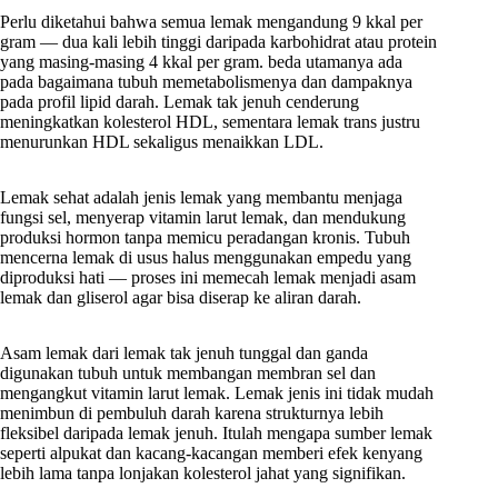
Perlu diketahui bahwa semua lemak mengandung 9 kkal per
gram — dua kali lebih tinggi daripada karbohidrat atau protein
yang masing-masing 4 kkal per gram. beda utamanya ada
pada bagaimana tubuh memetabolismenya dan dampaknya
pada profil lipid darah. Lemak tak jenuh cenderung
meningkatkan kolesterol HDL, sementara lemak trans justru
menurunkan HDL sekaligus menaikkan LDL.
Lemak sehat adalah jenis lemak yang membantu menjaga
fungsi sel, menyerap vitamin larut lemak, dan mendukung
produksi hormon tanpa memicu peradangan kronis. Tubuh
mencerna lemak di usus halus menggunakan empedu yang
diproduksi hati — proses ini memecah lemak menjadi asam
lemak dan gliserol agar bisa diserap ke aliran darah.
Asam lemak dari lemak tak jenuh tunggal dan ganda
digunakan tubuh untuk membangan membran sel dan
mengangkut vitamin larut lemak. Lemak jenis ini tidak mudah
menimbun di pembuluh darah karena strukturnya lebih
fleksibel daripada lemak jenuh. Itulah mengapa sumber lemak
seperti alpukat dan kacang-kacangan memberi efek kenyang
lebih lama tanpa lonjakan kolesterol jahat yang signifikan.