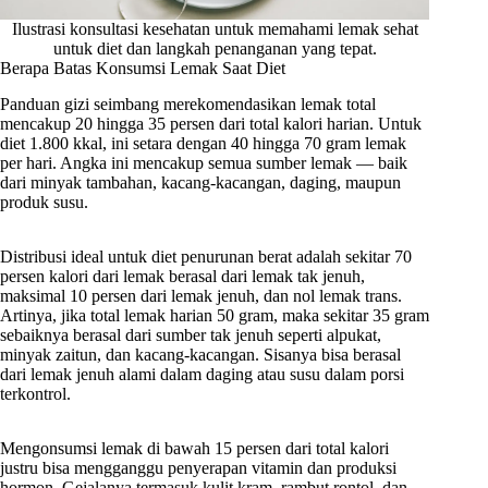
Ilustrasi konsultasi kesehatan untuk memahami lemak sehat
untuk diet dan langkah penanganan yang tepat.
Berapa Batas Konsumsi Lemak Saat Diet
Panduan gizi seimbang merekomendasikan lemak total
mencakup 20 hingga 35 persen dari total kalori harian. Untuk
diet 1.800 kkal, ini setara dengan 40 hingga 70 gram lemak
per hari. Angka ini mencakup semua sumber lemak — baik
dari minyak tambahan, kacang-kacangan, daging, maupun
produk susu.
Distribusi ideal untuk diet penurunan berat adalah sekitar 70
persen kalori dari lemak berasal dari lemak tak jenuh,
maksimal 10 persen dari lemak jenuh, dan nol lemak trans.
Artinya, jika total lemak harian 50 gram, maka sekitar 35 gram
sebaiknya berasal dari sumber tak jenuh seperti alpukat,
minyak zaitun, dan kacang-kacangan. Sisanya bisa berasal
dari lemak jenuh alami dalam daging atau susu dalam porsi
terkontrol.
Mengonsumsi lemak di bawah 15 persen dari total kalori
justru bisa mengganggu penyerapan vitamin dan produksi
hormon. Gejalanya termasuk kulit kram, rambut rontol, dan