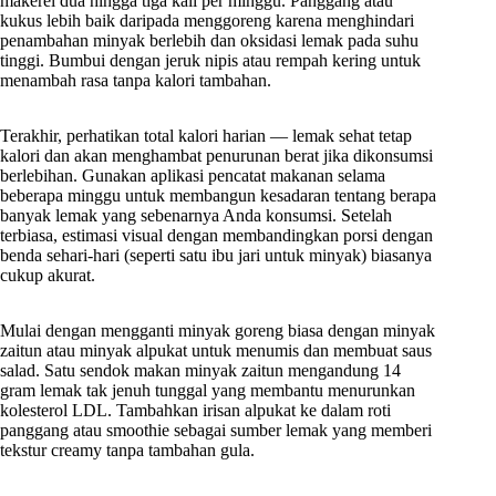
makerel dua hingga tiga kali per minggu. Panggang atau
kukus lebih baik daripada menggoreng karena menghindari
penambahan minyak berlebih dan oksidasi lemak pada suhu
tinggi. Bumbui dengan jeruk nipis atau rempah kering untuk
menambah rasa tanpa kalori tambahan.
Terakhir, perhatikan total kalori harian — lemak sehat tetap
kalori dan akan menghambat penurunan berat jika dikonsumsi
berlebihan. Gunakan aplikasi pencatat makanan selama
beberapa minggu untuk membangun kesadaran tentang berapa
banyak lemak yang sebenarnya Anda konsumsi. Setelah
terbiasa, estimasi visual dengan membandingkan porsi dengan
benda sehari-hari (seperti satu ibu jari untuk minyak) biasanya
cukup akurat.
Mulai dengan mengganti minyak goreng biasa dengan minyak
zaitun atau minyak alpukat untuk menumis dan membuat saus
salad. Satu sendok makan minyak zaitun mengandung 14
gram lemak tak jenuh tunggal yang membantu menurunkan
kolesterol LDL. Tambahkan irisan alpukat ke dalam roti
panggang atau smoothie sebagai sumber lemak yang memberi
tekstur creamy tanpa tambahan gula.