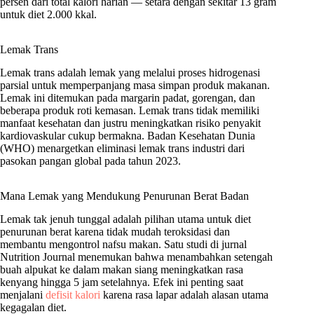
persen dari total kalori harian — setara dengan sekitar 13 gram
untuk diet 2.000 kkal.
Lemak Trans
Lemak trans adalah lemak yang melalui proses hidrogenasi
parsial untuk memperpanjang masa simpan produk makanan.
Lemak ini ditemukan pada margarin padat, gorengan, dan
beberapa produk roti kemasan. Lemak trans tidak memiliki
manfaat kesehatan dan justru meningkatkan risiko penyakit
kardiovaskular cukup bermakna. Badan Kesehatan Dunia
(WHO) menargetkan eliminasi lemak trans industri dari
pasokan pangan global pada tahun 2023.
Mana Lemak yang Mendukung Penurunan Berat Badan
Lemak tak jenuh tunggal adalah pilihan utama untuk diet
penurunan berat karena tidak mudah teroksidasi dan
membantu mengontrol nafsu makan. Satu studi di jurnal
Nutrition Journal menemukan bahwa menambahkan setengah
buah alpukat ke dalam makan siang meningkatkan rasa
kenyang hingga 5 jam setelahnya. Efek ini penting saat
menjalani
defisit kalori
karena rasa lapar adalah alasan utama
kegagalan diet.