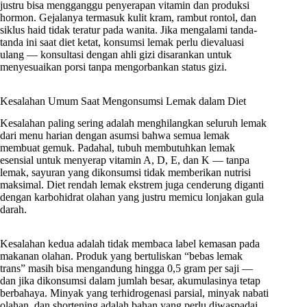
justru bisa mengganggu penyerapan vitamin dan produksi
hormon. Gejalanya termasuk kulit kram, rambut rontol, dan
siklus haid tidak teratur pada wanita. Jika mengalami tanda-
tanda ini saat diet ketat, konsumsi lemak perlu dievaluasi
ulang — konsultasi dengan ahli gizi disarankan untuk
menyesuaikan porsi tanpa mengorbankan status gizi.
Kesalahan Umum Saat Mengonsumsi Lemak dalam Diet
Kesalahan paling sering adalah menghilangkan seluruh lemak
dari menu harian dengan asumsi bahwa semua lemak
membuat gemuk. Padahal, tubuh membutuhkan lemak
esensial untuk menyerap vitamin A, D, E, dan K — tanpa
lemak, sayuran yang dikonsumsi tidak memberikan nutrisi
maksimal. Diet rendah lemak ekstrem juga cenderung diganti
dengan karbohidrat olahan yang justru memicu lonjakan gula
darah.
Kesalahan kedua adalah tidak membaca label kemasan pada
makanan olahan. Produk yang bertuliskan “bebas lemak
trans” masih bisa mengandung hingga 0,5 gram per saji —
dan jika dikonsumsi dalam jumlah besar, akumulasinya tetap
berbahaya. Minyak yang terhidrogenasi parsial, minyak nabati
olahan, dan shortening adalah bahan yang perlu diwaspadai