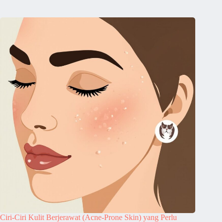
Ciri-Ciri Kulit Berjerawat (Acne-Prone Skin) yang Perlu