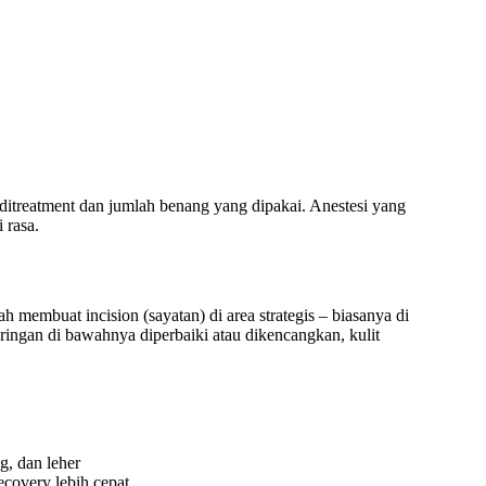
itreatment dan jumlah benang yang dipakai. Anestesi yang
 rasa.
 membuat incision (sayatan) di area strategis – biasanya di
jaringan di bawahnya diperbaiki atau dikencangkan, kulit
g, dan leher
recovery lebih cepat