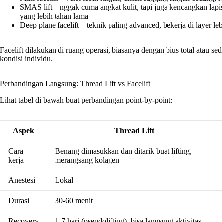
SMAS lift – nggak cuma angkat kulit, tapi juga kencangkan lapis
yang lebih tahan lama
Deep plane facelift – teknik paling advanced, bekerja di layer l
Facelift dilakukan di ruang operasi, biasanya dengan bius total atau s
kondisi individu.
Perbandingan Langsung: Thread Lift vs Facelift
Lihat tabel di bawah buat perbandingan point-by-point:
Aspek
Thread Lift
Cara
Benang dimasukkan dan ditarik buat lifting,
kerja
merangsang kolagen
Anestesi
Lokal
Durasi
30-60 menit
Recovery
1-7 hari (pseudolifting), bisa langsung aktivitas