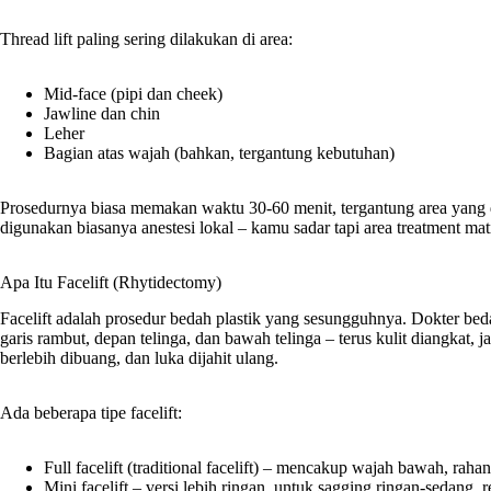
Thread lift paling sering dilakukan di area:
Mid-face (pipi dan cheek)
Jawline dan chin
Leher
Bagian atas wajah (bahkan, tergantung kebutuhan)
Prosedurnya biasa memakan waktu 30-60 menit, tergantung area yang d
digunakan biasanya anestesi lokal – kamu sadar tapi area treatment mati
Apa Itu Facelift (Rhytidectomy)
Facelift adalah prosedur bedah plastik yang sesungguhnya. Dokter bedah
garis rambut, depan telinga, dan bawah telinga – terus kulit diangkat, 
berlebih dibuang, dan luka dijahit ulang.
Ada beberapa tipe facelift:
Full facelift (traditional facelift) – mencakup wajah bawah, rahan
Mini facelift – versi lebih ringan, untuk sagging ringan-sedang, 