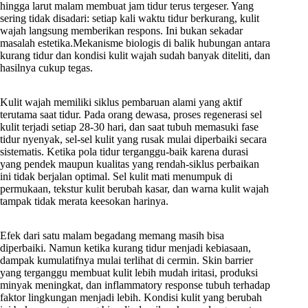
hingga larut malam membuat jam tidur terus tergeser. Yang
sering tidak disadari: setiap kali waktu tidur berkurang, kulit
wajah langsung memberikan respons. Ini bukan sekadar
masalah estetika.Mekanisme biologis di balik hubungan antara
kurang tidur dan kondisi kulit wajah sudah banyak diteliti, dan
hasilnya cukup tegas.
Kulit wajah memiliki siklus pembaruan alami yang aktif
terutama saat tidur. Pada orang dewasa, proses regenerasi sel
kulit terjadi setiap 28-30 hari, dan saat tubuh memasuki fase
tidur nyenyak, sel-sel kulit yang rusak mulai diperbaiki secara
sistematis. Ketika pola tidur terganggu-baik karena durasi
yang pendek maupun kualitas yang rendah-siklus perbaikan
ini tidak berjalan optimal. Sel kulit mati menumpuk di
permukaan, tekstur kulit berubah kasar, dan warna kulit wajah
tampak tidak merata keesokan harinya.
Efek dari satu malam begadang memang masih bisa
diperbaiki. Namun ketika kurang tidur menjadi kebiasaan,
dampak kumulatifnya mulai terlihat di cermin. Skin barrier
yang terganggu membuat kulit lebih mudah iritasi, produksi
minyak meningkat, dan inflammatory response tubuh terhadap
faktor lingkungan menjadi lebih. Kondisi kulit yang berubah