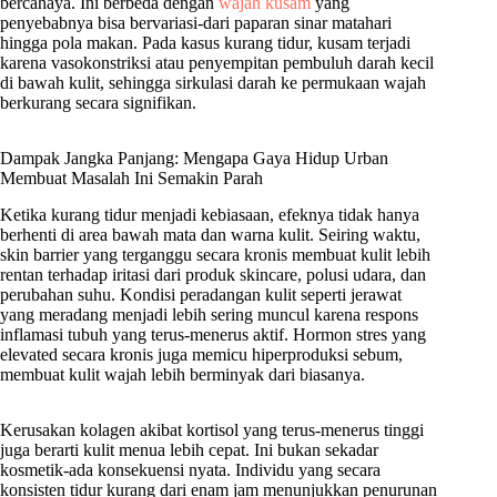
bercahaya. Ini berbeda dengan
wajah kusam
yang
penyebabnya bisa bervariasi-dari paparan sinar matahari
hingga pola makan. Pada kasus kurang tidur, kusam terjadi
karena vasokonstriksi atau penyempitan pembuluh darah kecil
di bawah kulit, sehingga sirkulasi darah ke permukaan wajah
berkurang secara signifikan.
Dampak Jangka Panjang: Mengapa Gaya Hidup Urban
Membuat Masalah Ini Semakin Parah
Ketika kurang tidur menjadi kebiasaan, efeknya tidak hanya
berhenti di area bawah mata dan warna kulit. Seiring waktu,
skin barrier yang terganggu secara kronis membuat kulit lebih
rentan terhadap iritasi dari produk skincare, polusi udara, dan
perubahan suhu. Kondisi peradangan kulit seperti jerawat
yang meradang menjadi lebih sering muncul karena respons
inflamasi tubuh yang terus-menerus aktif. Hormon stres yang
elevated secara kronis juga memicu hiperproduksi sebum,
membuat kulit wajah lebih berminyak dari biasanya.
Kerusakan kolagen akibat kortisol yang terus-menerus tinggi
juga berarti kulit menua lebih cepat. Ini bukan sekadar
kosmetik-ada konsekuensi nyata. Individu yang secara
konsisten tidur kurang dari enam jam menunjukkan penurunan