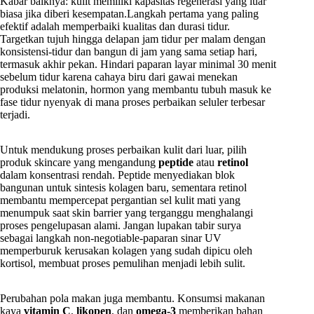
Kabar baiknya: kulit memiliki kapasitas regenerasi yang luar
biasa jika diberi kesempatan.Langkah pertama yang paling
efektif adalah memperbaiki kualitas dan durasi tidur.
Targetkan tujuh hingga delapan jam tidur per malam dengan
konsistensi-tidur dan bangun di jam yang sama setiap hari,
termasuk akhir pekan. Hindari paparan layar minimal 30 menit
sebelum tidur karena cahaya biru dari gawai menekan
produksi melatonin, hormon yang membantu tubuh masuk ke
fase tidur nyenyak di mana proses perbaikan seluler terbesar
terjadi.
Untuk mendukung proses perbaikan kulit dari luar, pilih
produk skincare yang mengandung
peptide
atau
retinol
dalam konsentrasi rendah. Peptide menyediakan blok
bangunan untuk sintesis kolagen baru, sementara retinol
membantu mempercepat pergantian sel kulit mati yang
menumpuk saat skin barrier yang terganggu menghalangi
proses pengelupasan alami. Jangan lupakan tabir surya
sebagai langkah non-negotiable-paparan sinar UV
memperburuk kerusakan kolagen yang sudah dipicu oleh
kortisol, membuat proses pemulihan menjadi lebih sulit.
Perubahan pola makan juga membantu. Konsumsi makanan
kaya
vitamin C
,
likopen
, dan
omega-3
memberikan bahan