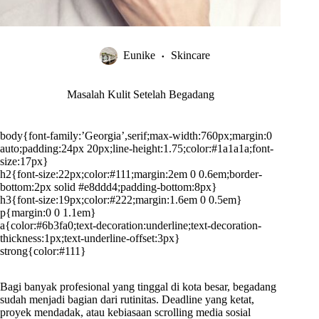
Eunike
Skincare
Masalah Kulit Setelah Begadang
body{font-family:’Georgia’,serif;max-width:760px;margin:0
auto;padding:24px 20px;line-height:1.75;color:#1a1a1a;font-
size:17px}
h2{font-size:22px;color:#111;margin:2em 0 0.6em;border-
bottom:2px solid #e8ddd4;padding-bottom:8px}
h3{font-size:19px;color:#222;margin:1.6em 0 0.5em}
p{margin:0 0 1.1em}
a{color:#6b3fa0;text-decoration:underline;text-decoration-
thickness:1px;text-underline-offset:3px}
strong{color:#111}
Bagi banyak profesional yang tinggal di kota besar, begadang
sudah menjadi bagian dari rutinitas. Deadline yang ketat,
proyek mendadak, atau kebiasaan scrolling media sosial