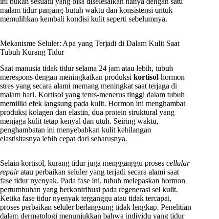
ini bukan sesuatu yang bisa diselesaikan hanya dengan satu
malam tidur panjang-butuh waktu dan konsistensi untuk
memulihkan kembali kondisi kulit seperti sebelumnya.
Mekanisme Seluler: Apa yang Terjadi di Dalam Kulit Saat
Tubuh Kurang Tidur
Saat manusia tidak tidur selama 24 jam atau lebih, tubuh
merespons dengan meningkatkan produksi
kortisol
-hormon
stres yang secara alami memang meningkat saat terjaga di
malam hari. Kortisol yang terus-menerus tinggi dalam tubuh
memiliki efek langsung pada kulit. Hormon ini menghambat
produksi kolagen dan elastin, dua protein struktural yang
menjaga kulit tetap kenyal dan utuh. Seiring waktu,
penghambatan ini menyebabkan kulit kehilangan
elastisitasnya lebih cepat dari seharusnya.
Selain kortisol, kurang tidur juga mengganggu proses
cellular
repair
atau perbaikan seluler yang terjadi secara alami saat
fase tidur nyenyak. Pada fase ini, tubuh melepaskan hormon
pertumbuhan yang berkontribusi pada regenerasi sel kulit.
Ketika fase tidur nyenyak terganggu atau tidak tercapai,
proses perbaikan seluler berlangsung tidak lengkap. Penelitian
dalam dermatologi menunjukkan bahwa individu yang tidur