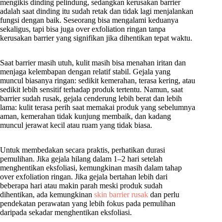
mengikis dinding pelindung, sedangkan kerusakan barrier
adalah saat dinding itu sudah retak dan tidak lagi menjalankan
fungsi dengan baik. Seseorang bisa mengalami keduanya
sekaligus, tapi bisa juga over exfoliation ringan tanpa
kerusakan barrier yang signifikan jika dihentikan tepat waktu.
Saat barrier masih utuh, kulit masih bisa menahan iritan dan
menjaga kelembapan dengan relatif stabil. Gejala yang
muncul biasanya ringan: sedikit kemerahan, terasa kering, atau
sedikit lebih sensitif terhadap produk tertentu. Namun, saat
barrier sudah rusak, gejala cenderung lebih berat dan lebih
lama: kulit terasa perih saat memakai produk yang sebelumnya
aman, kemerahan tidak kunjung membaik, dan kadang
muncul jerawat kecil atau ruam yang tidak biasa.
Untuk membedakan secara praktis, perhatikan durasi
pemulihan. Jika gejala hilang dalam 1–2 hari setelah
menghentikan eksfoliasi, kemungkinan masih dalam tahap
over exfoliation ringan. Jika gejala bertahan lebih dari
beberapa hari atau makin parah meski produk sudah
dihentikan, ada kemungkinan
skin barrier rusak
dan perlu
pendekatan perawatan yang lebih fokus pada pemulihan
daripada sekadar menghentikan eksfoliasi.