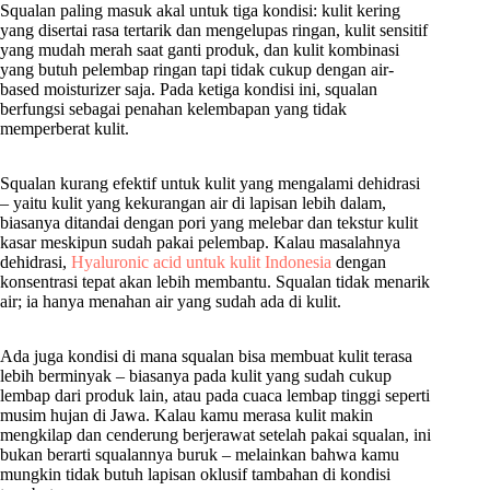
Squalan paling masuk akal untuk tiga kondisi: kulit kering
yang disertai rasa tertarik dan mengelupas ringan, kulit sensitif
yang mudah merah saat ganti produk, dan kulit kombinasi
yang butuh pelembap ringan tapi tidak cukup dengan air-
based moisturizer saja. Pada ketiga kondisi ini, squalan
berfungsi sebagai penahan kelembapan yang tidak
memperberat kulit.
Squalan kurang efektif untuk kulit yang mengalami dehidrasi
– yaitu kulit yang kekurangan air di lapisan lebih dalam,
biasanya ditandai dengan pori yang melebar dan tekstur kulit
kasar meskipun sudah pakai pelembap. Kalau masalahnya
dehidrasi,
Hyaluronic acid untuk kulit Indonesia
dengan
konsentrasi tepat akan lebih membantu. Squalan tidak menarik
air; ia hanya menahan air yang sudah ada di kulit.
Ada juga kondisi di mana squalan bisa membuat kulit terasa
lebih berminyak – biasanya pada kulit yang sudah cukup
lembap dari produk lain, atau pada cuaca lembap tinggi seperti
musim hujan di Jawa. Kalau kamu merasa kulit makin
mengkilap dan cenderung berjerawat setelah pakai squalan, ini
bukan berarti squalannya buruk – melainkan bahwa kamu
mungkin tidak butuh lapisan oklusif tambahan di kondisi