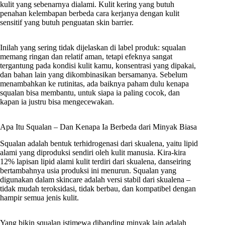
kulit yang sebenarnya dialami. Kulit kering yang butuh
penahan kelembapan berbeda cara kerjanya dengan kulit
sensitif yang butuh penguatan skin barrier.
Inilah yang sering tidak dijelaskan di label produk: squalan
memang ringan dan relatif aman, tetapi efeknya sangat
tergantung pada kondisi kulit kamu, konsentrasi yang dipakai,
dan bahan lain yang dikombinasikan bersamanya. Sebelum
menambahkan ke rutinitas, ada baiknya paham dulu kenapa
squalan bisa membantu, untuk siapa ia paling cocok, dan
kapan ia justru bisa mengecewakan.
Apa Itu Squalan – Dan Kenapa Ia Berbeda dari Minyak Biasa
Squalan adalah bentuk terhidrogenasi dari skualena, yaitu lipid
alami yang diproduksi sendiri oleh kulit manusia. Kira-kira
12% lapisan lipid alami kulit terdiri dari skualena, danseiring
bertambahnya usia produksi ini menurun. Squalan yang
digunakan dalam skincare adalah versi stabil dari skualena –
tidak mudah teroksidasi, tidak berbau, dan kompatibel dengan
hampir semua jenis kulit.
Yang bikin squalan istimewa dibanding minyak lain adalah