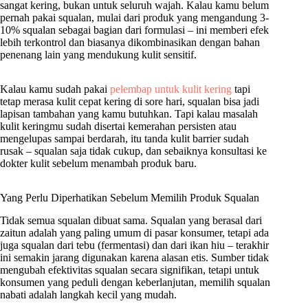
sangat kering, bukan untuk seluruh wajah. Kalau kamu belum
pernah pakai squalan, mulai dari produk yang mengandung 3-
10% squalan sebagai bagian dari formulasi – ini memberi efek
lebih terkontrol dan biasanya dikombinasikan dengan bahan
penenang lain yang mendukung kulit sensitif.
Kalau kamu sudah pakai
pelembap untuk kulit kering
tapi
tetap merasa kulit cepat kering di sore hari, squalan bisa jadi
lapisan tambahan yang kamu butuhkan. Tapi kalau masalah
kulit keringmu sudah disertai kemerahan persisten atau
mengelupas sampai berdarah, itu tanda kulit barrier sudah
rusak – squalan saja tidak cukup, dan sebaiknya konsultasi ke
dokter kulit sebelum menambah produk baru.
Yang Perlu Diperhatikan Sebelum Memilih Produk Squalan
Tidak semua squalan dibuat sama. Squalan yang berasal dari
zaitun adalah yang paling umum di pasar konsumer, tetapi ada
juga squalan dari tebu (fermentasi) dan dari ikan hiu – terakhir
ini semakin jarang digunakan karena alasan etis. Sumber tidak
mengubah efektivitas squalan secara signifikan, tetapi untuk
konsumen yang peduli dengan keberlanjutan, memilih squalan
nabati adalah langkah kecil yang mudah.