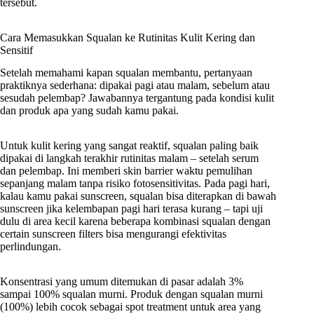
tersebut.
Cara Memasukkan Squalan ke Rutinitas Kulit Kering dan
Sensitif
Setelah memahami kapan squalan membantu, pertanyaan
praktiknya sederhana: dipakai pagi atau malam, sebelum atau
sesudah pelembap? Jawabannya tergantung pada kondisi kulit
dan produk apa yang sudah kamu pakai.
Untuk kulit kering yang sangat reaktif, squalan paling baik
dipakai di langkah terakhir rutinitas malam – setelah serum
dan pelembap. Ini memberi skin barrier waktu pemulihan
sepanjang malam tanpa risiko fotosensitivitas. Pada pagi hari,
kalau kamu pakai sunscreen, squalan bisa diterapkan di bawah
sunscreen jika kelembapan pagi hari terasa kurang – tapi uji
dulu di area kecil karena beberapa kombinasi squalan dengan
certain sunscreen filters bisa mengurangi efektivitas
perlindungan.
Konsentrasi yang umum ditemukan di pasar adalah 3%
sampai 100% squalan murni. Produk dengan squalan murni
(100%) lebih cocok sebagai spot treatment untuk area yang