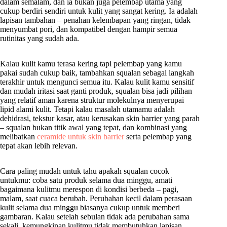
dalam semalam, dan ia bukan juga pelembap utama yang
cukup berdiri sendiri untuk kulit yang sangat kering. Ia adalah
lapisan tambahan – penahan kelembapan yang ringan, tidak
menyumbat pori, dan kompatibel dengan hampir semua
rutinitas yang sudah ada.
Kalau kulit kamu terasa kering tapi pelembap yang kamu
pakai sudah cukup baik, tambahkan squalan sebagai langkah
terakhir untuk mengunci semua itu. Kalau kulit kamu sensitif
dan mudah iritasi saat ganti produk, squalan bisa jadi pilihan
yang relatif aman karena struktur molekulnya menyerupai
lipid alami kulit. Tetapi kalau masalah utamamu adalah
dehidrasi, tekstur kasar, atau kerusakan skin barrier yang parah
– squalan bukan titik awal yang tepat, dan kombinasi yang
melibatkan
ceramide untuk skin barrier
serta pelembap yang
tepat akan lebih relevan.
Cara paling mudah untuk tahu apakah squalan cocok
untukmu: coba satu produk selama dua minggu, amati
bagaimana kulitmu merespon di kondisi berbeda – pagi,
malam, saat cuaca berubah. Perubahan kecil dalam perasaan
kulit selama dua minggu biasanya cukup untuk memberi
gambaran. Kalau setelah sebulan tidak ada perubahan sama
sekali, kemungkinan kulitmu tidak membutuhkan lapisan