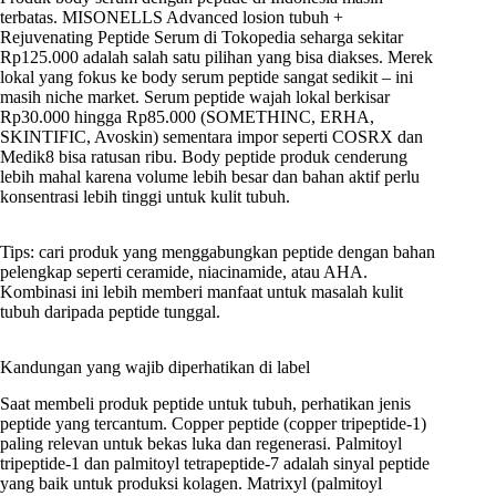
terbatas. MISONELLS Advanced losion tubuh +
Rejuvenating Peptide Serum di Tokopedia seharga sekitar
Rp125.000 adalah salah satu pilihan yang bisa diakses. Merek
lokal yang fokus ke body serum peptide sangat sedikit – ini
masih niche market. Serum peptide wajah lokal berkisar
Rp30.000 hingga Rp85.000 (SOMETHINC, ERHA,
SKINTIFIC, Avoskin) sementara impor seperti COSRX dan
Medik8 bisa ratusan ribu. Body peptide produk cenderung
lebih mahal karena volume lebih besar dan bahan aktif perlu
konsentrasi lebih tinggi untuk kulit tubuh.
Tips: cari produk yang menggabungkan peptide dengan bahan
pelengkap seperti ceramide, niacinamide, atau AHA.
Kombinasi ini lebih memberi manfaat untuk masalah kulit
tubuh daripada peptide tunggal.
Kandungan yang wajib diperhatikan di label
Saat membeli produk peptide untuk tubuh, perhatikan jenis
peptide yang tercantum. Copper peptide (copper tripeptide-1)
paling relevan untuk bekas luka dan regenerasi. Palmitoyl
tripeptide-1 dan palmitoyl tetrapeptide-7 adalah sinyal peptide
yang baik untuk produksi kolagen. Matrixyl (palmitoyl