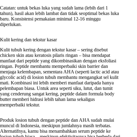
Catatan: untuk bekas luka yang sudah lama (lebih dari 1
tahun), hasil akan lebih lambat dan tidak seoptimal bekas luka
baru. Konsistensi pemakaian minimal 12-16 minggu
diperlukan.
Kulit kering dan tekstur kasar
Kulit tubuh kering dengan tekstur kasar – sering disebut
chicken skin atau keratosis pilaris ringan – bisa mendapat
manfaat dari peptide yang dikombinasikan dengan eksfoliasi
ringan. Peptide membantu memperbaiki skin barrier dan
menjaga kelembapan, sementara AHA (seperti lactic acid atau
glycolic acid) di losion tubuh membantu mengangkat sel kulit
mati. Kombinasi ini lebih memberi manfaat daripada hanya
pelembapan biasa. Untuk area seperti siku, lutut, dan tumit
yang cenderung sangat kering, peptide dalam formula body
butter memberi hidrasi lebih tahan lama sekaligus
memperbaiki tekstur.
Produk losion tubuh dengan peptide dan AHA sudah mulai
muncul di Indonesia, meskipun jumlahnya masih terbatas.
Alternatifnya, kamu bisa menambahkan serum peptide ke
losion tubuh biasa – meskipun efektivitasnya bisa berbeda dari