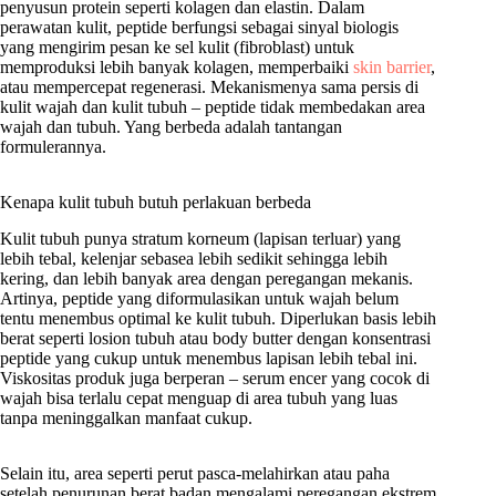
penyusun protein seperti kolagen dan elastin. Dalam
perawatan kulit, peptide berfungsi sebagai sinyal biologis
yang mengirim pesan ke sel kulit (fibroblast) untuk
memproduksi lebih banyak kolagen, memperbaiki
skin barrier
,
atau mempercepat regenerasi. Mekanismenya sama persis di
kulit wajah dan kulit tubuh – peptide tidak membedakan area
wajah dan tubuh. Yang berbeda adalah tantangan
formulerannya.
Kenapa kulit tubuh butuh perlakuan berbeda
Kulit tubuh punya stratum korneum (lapisan terluar) yang
lebih tebal, kelenjar sebasea lebih sedikit sehingga lebih
kering, dan lebih banyak area dengan peregangan mekanis.
Artinya, peptide yang diformulasikan untuk wajah belum
tentu menembus optimal ke kulit tubuh. Diperlukan basis lebih
berat seperti losion tubuh atau body butter dengan konsentrasi
peptide yang cukup untuk menembus lapisan lebih tebal ini.
Viskositas produk juga berperan – serum encer yang cocok di
wajah bisa terlalu cepat menguap di area tubuh yang luas
tanpa meninggalkan manfaat cukup.
Selain itu, area seperti perut pasca-melahirkan atau paha
setelah penurunan berat badan mengalami peregangan ekstrem