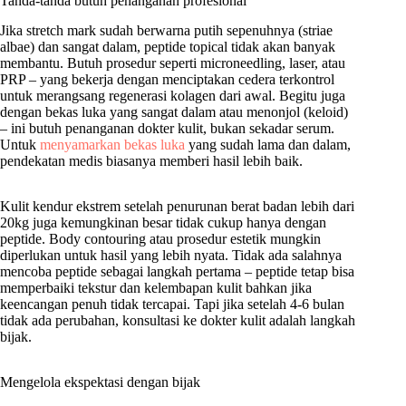
Tanda-tanda butuh penanganan profesional
Jika stretch mark sudah berwarna putih sepenuhnya (striae
albae) dan sangat dalam, peptide topical tidak akan banyak
membantu. Butuh prosedur seperti microneedling, laser, atau
PRP – yang bekerja dengan menciptakan cedera terkontrol
untuk merangsang regenerasi kolagen dari awal. Begitu juga
dengan bekas luka yang sangat dalam atau menonjol (keloid)
– ini butuh penanganan dokter kulit, bukan sekadar serum.
Untuk
menyamarkan bekas luka
yang sudah lama dan dalam,
pendekatan medis biasanya memberi hasil lebih baik.
Kulit kendur ekstrem setelah penurunan berat badan lebih dari
20kg juga kemungkinan besar tidak cukup hanya dengan
peptide. Body contouring atau prosedur estetik mungkin
diperlukan untuk hasil yang lebih nyata. Tidak ada salahnya
mencoba peptide sebagai langkah pertama – peptide tetap bisa
memperbaiki tekstur dan kelembapan kulit bahkan jika
keencangan penuh tidak tercapai. Tapi jika setelah 4-6 bulan
tidak ada perubahan, konsultasi ke dokter kulit adalah langkah
bijak.
Mengelola ekspektasi dengan bijak