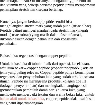
melembapkan. Bio-Oil misalnya, mengandung purcellin oil
dan vitamin yang bekerja bersama peptide untuk memperbaiki
penampilan stretch mark secara bertahap.
Kuncinya: jangan berharap peptide sendiri bisa
menghilangkan stretch mark yang sudah putih (striae albae).
Peptide paling memberi manfaat pada stretch mark merah
muda (striae rubrae) yang masih dalam fase inflamasi,
dikombinasikan dengan bahan lain dan konsistensi
pemakaian.
Bekas luka: regenerasi dengan copper peptide
Untuk bekas luka di tubuh – baik dari operasi, kecelakaan,
atau luka bakar – copper peptide (copper tripeptide-1) adalah
jenis yang paling relevan. Copper peptide punya kemampuan
regenerasi dan penyembuhan luka yang sudah terbukti secara
ilmiah. Peptide ini merangsang produksi kolagen tipe III
(kolagen penyembuhan) dan meningkatkan angiogenesis
(pembentukan pembuluh darah baru) di area luka, yang
membantu memperbaiki tekstur dan warna bekas luka. Untuk
bahan aktif untuk bekas luka
, copper peptide adalah salah satu
yang patut dipertimbangkan.