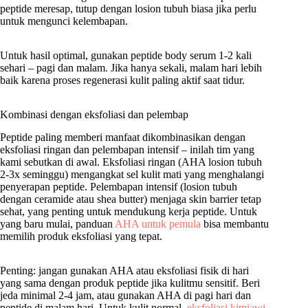
peptide meresap, tutup dengan losion tubuh biasa jika perlu
untuk mengunci kelembapan.
Untuk hasil optimal, gunakan peptide body serum 1-2 kali
sehari – pagi dan malam. Jika hanya sekali, malam hari lebih
baik karena proses regenerasi kulit paling aktif saat tidur.
Kombinasi dengan eksfoliasi dan pelembap
Peptide paling memberi manfaat dikombinasikan dengan
eksfoliasi ringan dan pelembapan intensif – inilah tim yang
kami sebutkan di awal. Eksfoliasi ringan (AHA losion tubuh
2-3x seminggu) mengangkat sel kulit mati yang menghalangi
penyerapan peptide. Pelembapan intensif (losion tubuh
dengan ceramide atau shea butter) menjaga skin barrier tetap
sehat, yang penting untuk mendukung kerja peptide. Untuk
yang baru mulai, panduan
AHA untuk pemula
bisa membantu
memilih produk eksfoliasi yang tepat.
Penting: jangan gunakan AHA atau eksfoliasi fisik di hari
yang sama dengan produk peptide jika kulitmu sensitif. Beri
jeda minimal 2-4 jam, atau gunakan AHA di pagi hari dan
peptide di malam hari. Untuk kulit normal,
eksfoliasi kimiawi