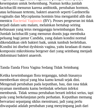
kesempatan untuk berkembang. Namun ketika jumlah
lactobacilli menurun karena antibiotik, perubahan hormon,
atau kebiasaan tertentu, bakteri anaerob seperti Gardnerella
vaginalis dan Mycoplasma hominis bisa mengambil alih dan
memicu
Bacterial Vaginosis
(BV). Proses pergeseran ini tidak
terjadi dalam satu malam, melainkan bertahap seiring
kebiasaan yang terus mengganggu keseimbangan flora.
Jumlah lactobacilli yang menurun drastis juga membuka
peluang bagi jamur Candida, yang dalam kondisi normal
dikendalikan oleh bakteri baik, untuk tumbuh berlebihan.
Kondisi ini disebut dysbiosis vagina, yaitu keadaan di mana
komposisi mikrobioma bergeser dari yang seimbang menjadi
didominasi bakteri anaerob.
Tanda-Tanda Flora Vagina Sedang Tidak Seimbang
Ketika keseimbangan flora terganggu, tubuh biasanya
memberikan sinyal yang bisa kamu kenali sejak dini.
Mengenali perubahan pada keputihan, bau, dan rasa tidak
nyaman membantu kamu bertindak sebelum infeksi
memburuk. Tidak semua perubahan berarti infeksi serius, tapi
pola yang berkelanjutan perlu perhatian. Keputihan memang
bervariasi sepanjang siklus menstruasi, jadi yang perlu
diwaspadai adalah perubahan yang menyimpang jauh dari