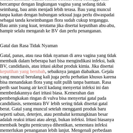
bercampur dengan lingkungan vagina yang sedang tidak
seimbang, bau amis menjadi lebih terasa. Bau yang muncul
tanpa kaitan dengan hubungan seksual juga perlu diwaspadai
sebagai tanda keseimbangan flora sudah cukup terganggu.
Bau amis yang kuat, terutama jika disertai keputihan abu-abu,
hampir selalu mengarah ke BV dan perlu penanganan.
Gatal dan Rasa Tidak Nyaman
Gatal, panas, atau rasa tidak nyaman di area vagina yang tidak
membaik dalam beberapa hari bisa mengindikasi infeksi, baik
BV, candidiasis, atau iritasi akibat produk kimia. Jika disertai
keputihan yang berubah
, sebaiknya jangan diabaikan. Gejala
yang muncul berulang kali juga perlu perhatian khusus karena
bisa menandakan flora yang sulit pulih tanpa bantuan. Rasa
perih saat buang air kecil kadang menyertai infeksi ini dan
membedakannya dari iritasi biasa. Kemerahan dan
pembengkakan ringan di vulva bisa menyertai gatal pada
candidiasis, sementara BV lebih sering tidak disertai gatal
berat. Gatal yang muncul setelah mengganti produk baru
seperti sabun, deterjen, atau pembalut kemungkinan besar
adalah reaksi iritasi atau alergi, bukan infeksi. Iritasi biasanya
membaik begitu pemicunya dihentikan, sementara infeksi
memerlukan penanganan lebih lanjut. Mengenali perbedaan