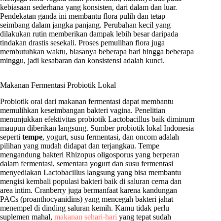
kebiasaan sederhana yang konsisten, dari dalam dan luar.
Pendekatan ganda ini membantu flora pulih dan tetap
seimbang dalam jangka panjang. Perubahan kecil yang
dilakukan rutin memberikan dampak lebih besar daripada
tindakan drastis sesekali. Proses pemulihan flora juga
membutuhkan waktu, biasanya beberapa hari hingga beberapa
minggu, jadi kesabaran dan konsistensi adalah kunci.
Makanan Fermentasi Probiotik Lokal
Probiotik oral dari makanan fermentasi dapat membantu
memulihkan keseimbangan bakteri vagina. Penelitian
menunjukkan efektivitas probiotik Lactobacillus baik diminum
maupun diberikan langsung. Sumber probiotik lokal Indonesia
seperti
tempe
, yogurt, susu fermentasi, dan oncom adalah
pilihan yang mudah didapat dan terjangkau. Tempe
mengandung bakteri Rhizopus oligosporus yang berperan
dalam fermentasi, sementara yogurt dan susu fermentasi
menyediakan Lactobacillus langsung yang bisa membantu
mengisi kembali populasi bakteri baik di saluran cerna dan
area intim. Cranberry juga bermanfaat karena kandungan
PACs (proanthocyanidins) yang mencegah bakteri jahat
menempel di dinding saluran kemih. Kamu tidak perlu
suplemen mahal,
makanan sehari-hari
yang tepat sudah