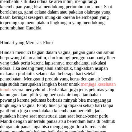
membantu sirkulasi udara ke area intim, mengurangi
kelembapan yang bisa mendukung pertumbuhan jamur. Saat
berolahraga, ganti celana dalam atau pakaian olahraga yang
basah keringat sesegera mungkin karena kelembapan yang
terperangkap menciptakan lingkungan yang mendukung
pertumbuhan Candida.
Hindari yang Merusak Flora
Hindari mencuci bagian dalam vagina, jangan gunakan sabun
berpewangi di area intim, dan kurangi penggunaan panty liner
yang tidak perlu karena lapisannya menghalangi sirkulasi
udara. Jika sedang menjalani antibiotik, tingkatkan asupan
makanan probiotik selama dan beberapa hari setelah
pengobatan. Mengganti produk yang keras dengan air bersih
saja sudah merupakan langkah besar untuk
menjaga kesehatan
tubuh
secara menyeluruh. Perhatikan juga jenis pelumas yang
kamu gunakan, pilih yang berbasis air tanpa tambahan
pewangi karena pelumas berbasis minyak bisa mengganggu
lingkungan vagina. Panty liner yang dipakai setiap hari tanpa
ganti rutin juga menciptakan kelembapan berlebih, jadi
gunakan hanya saat menstruasi atau saat benar-benar perlu.
Mandi dengan air terlalu panas atau berendam lama di bathtub
dengan air panas juga bisa mengganggu flora karena suhu
tinggi membunuh bakteri baik dan mengubah lingkungan