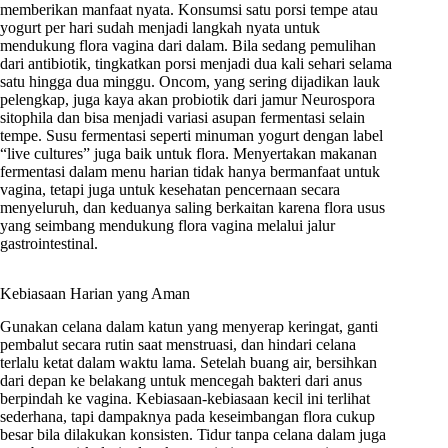
memberikan manfaat nyata. Konsumsi satu porsi tempe atau
yogurt per hari sudah menjadi langkah nyata untuk
mendukung flora vagina dari dalam. Bila sedang pemulihan
dari antibiotik, tingkatkan porsi menjadi dua kali sehari selama
satu hingga dua minggu. Oncom, yang sering dijadikan lauk
pelengkap, juga kaya akan probiotik dari jamur Neurospora
sitophila dan bisa menjadi variasi asupan fermentasi selain
tempe. Susu fermentasi seperti minuman yogurt dengan label
“live cultures” juga baik untuk flora. Menyertakan makanan
fermentasi dalam menu harian tidak hanya bermanfaat untuk
vagina, tetapi juga untuk kesehatan pencernaan secara
menyeluruh, dan keduanya saling berkaitan karena flora usus
yang seimbang mendukung flora vagina melalui jalur
gastrointestinal.
Kebiasaan Harian yang Aman
Gunakan celana dalam katun yang menyerap keringat, ganti
pembalut secara rutin saat menstruasi, dan hindari celana
terlalu ketat dalam waktu lama. Setelah buang air, bersihkan
dari depan ke belakang untuk mencegah bakteri dari anus
berpindah ke vagina. Kebiasaan-kebiasaan kecil ini terlihat
sederhana, tapi dampaknya pada keseimbangan flora cukup
besar bila dilakukan konsisten. Tidur tanpa celana dalam juga