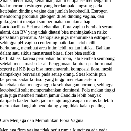
Siklus menstruasi, kehamilan, dan menopause memengaruhi
kadar hormon estrogen yang berdampak langsung pada
ketebalan dinding vagina dan jumlah lactobacilli. Estrogen
mendorong produksi glikogen di sel dinding vagina, dan
glikogen ini menjadi sumber makanan utama bagi
Lactobacillus. Selama kehamilan, flora vagina berubah secara
alami, dan BV yang tidak diatasi bisa meningkatkan risiko
persalinan prematur. Menopause juga menurunkan estrogen,
sehingga pH vagina cenderung naik dan lactobacilli
berkurang, membuat area intim lebih rentan infeksi. Bahkan
dalam satu siklus menstruasi biasa, flora bisa sedikit
berfluktuasi karena perubahan hormon, lalu kembali seimbang
setelah menstruasi selesai. Penggunaan kontrasepsi hormonal
seperti pil KB juga bisa memengaruhi komposisi flora, meski
dampaknya bervariasi pada setiap orang. Stres kronis pun
berperan: kadar kortisol yang tinggi menekan sistem
kekebalan dan mengganggu keseimbangan hormon, sehingga
lactobacilli sulit mempertahankan dominasi. Pola makan tinggi
gula juga memberi makan jamur Candida lebih banyak
daripada bakteri baik, jadi mengurangi asupan manis berlebih
merupakan langkah pendukung yang tidak kalah penting.
Cara Menjaga dan Memulihkan Flora Vagina
Menjaga flora vagina tidak perlu rumit, kuncinya ada pada