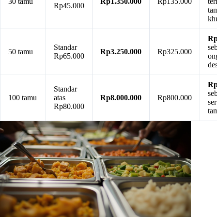
30 tamu
Rp1.350.000
Rp135.000
te
Rp45.000
ta
kh
Rp
Standar
se
50 tamu
Rp3.250.000
Rp325.000
Rp65.000
on
des
Rp
Standar
se
100 tamu
atas
Rp8.000.000
Rp800.000
se
Rp80.000
ta