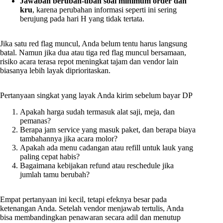
Jawaban berubah-ubah soal minimum order dan
kru
, karena perubahan informasi seperti ini sering
berujung pada hari H yang tidak tertata.
Jika satu red flag muncul, Anda belum tentu harus langsung
batal. Namun jika dua atau tiga red flag muncul bersamaan,
risiko acara terasa repot meningkat tajam dan vendor lain
biasanya lebih layak diprioritaskan.
Pertanyaan singkat yang layak Anda kirim sebelum bayar DP
Apakah harga sudah termasuk alat saji, meja, dan
pemanas?
Berapa jam service yang masuk paket, dan berapa biaya
tambahannya jika acara molor?
Apakah ada menu cadangan atau refill untuk lauk yang
paling cepat habis?
Bagaimana kebijakan refund atau reschedule jika
jumlah tamu berubah?
Empat pertanyaan ini kecil, tetapi efeknya besar pada
ketenangan Anda. Setelah vendor menjawab tertulis, Anda
bisa membandingkan penawaran secara adil dan menutup