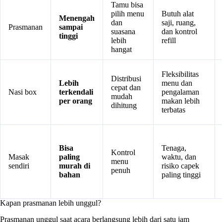
Tamu bisa
pilih menu
Butuh alat
Menengah
dan
saji, ruang,
Prasmanan
sampai
suasana
dan kontrol
tinggi
lebih
refill
hangat
Fleksibilitas
Distribusi
Lebih
menu dan
cepat dan
Nasi box
terkendali
pengalaman
mudah
per orang
makan lebih
dihitung
terbatas
Bisa
Tenaga,
Kontrol
Masak
paling
waktu, dan
menu
sendiri
murah di
risiko capek
penuh
bahan
paling tinggi
Kapan prasmanan lebih unggul?
Prasmanan unggul saat acara berlangsung lebih dari satu jam