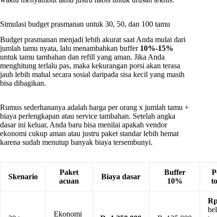
Simulasi budget prasmanan untuk 30, 50, dan 100 tamu
Budget prasmanan menjadi lebih akurat saat Anda mulai dari
jumlah tamu nyata, lalu menambahkan buffer
10%-15%
untuk tamu tambahan dan refill yang aman. Jika Anda
menghitung terlalu pas, maka kekurangan porsi akan terasa
jauh lebih mahal secara sosial daripada sisa kecil yang masih
bisa dibagikan.
Rumus sederhananya adalah harga per orang x jumlah tamu +
biaya perlengkapan atau service tambahan. Setelah angka
dasar ini keluar, Anda baru bisa menilai apakah vendor
ekonomi cukup aman atau justru paket standar lebih hemat
karena sudah menutup banyak biaya tersembunyi.
Paket
Buffer
P
Skenario
Biaya dasar
acuan
10%
t
Rp
be
Ekonomi