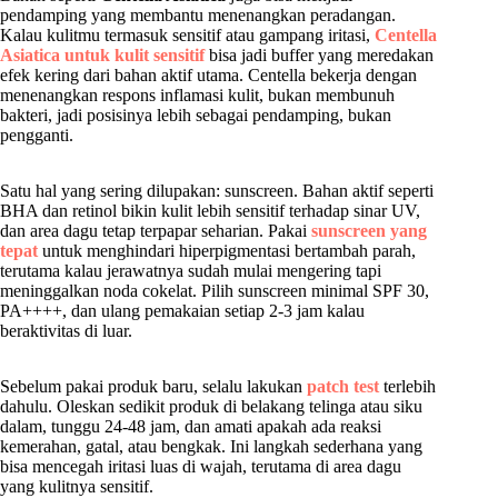
pendamping yang membantu menenangkan peradangan.
Kalau kulitmu termasuk sensitif atau gampang iritasi,
Centella
Asiatica untuk kulit sensitif
bisa jadi buffer yang meredakan
efek kering dari bahan aktif utama. Centella bekerja dengan
menenangkan respons inflamasi kulit, bukan membunuh
bakteri, jadi posisinya lebih sebagai pendamping, bukan
pengganti.
Satu hal yang sering dilupakan: sunscreen. Bahan aktif seperti
BHA dan retinol bikin kulit lebih sensitif terhadap sinar UV,
dan area dagu tetap terpapar seharian. Pakai
sunscreen yang
tepat
untuk menghindari hiperpigmentasi bertambah parah,
terutama kalau jerawatnya sudah mulai mengering tapi
meninggalkan noda cokelat. Pilih sunscreen minimal SPF 30,
PA++++, dan ulang pemakaian setiap 2-3 jam kalau
beraktivitas di luar.
Sebelum pakai produk baru, selalu lakukan
patch test
terlebih
dahulu. Oleskan sedikit produk di belakang telinga atau siku
dalam, tunggu 24-48 jam, dan amati apakah ada reaksi
kemerahan, gatal, atau bengkak. Ini langkah sederhana yang
bisa mencegah iritasi luas di wajah, terutama di area dagu
yang kulitnya sensitif.