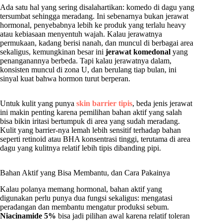
Ada satu hal yang sering disalahartikan: komedo di dagu yang
tersumbat sehingga meradang. Ini sebenarnya bukan jerawat
hormonal, penyebabnya lebih ke produk yang terlalu heavy
atau kebiasaan menyentuh wajah. Kalau jerawatnya
permukaan, kadang berisi nanah, dan muncul di berbagai area
sekaligus, kemungkinan besar ini
jerawat komedonal
yang
penanganannya berbeda. Tapi kalau jerawatnya dalam,
konsisten muncul di zona U, dan berulang tiap bulan, ini
sinyal kuat bahwa hormon turut berperan.
Untuk kulit yang punya
skin barrier tipis
, beda jenis jerawat
ini makin penting karena pemilihan bahan aktif yang salah
bisa bikin iritasi bertumpuk di area yang sudah meradang.
Kulit yang barrier-nya lemah lebih sensitif terhadap bahan
seperti retinoid atau BHA konsentrasi tinggi, terutama di area
dagu yang kulitnya relatif lebih tipis dibanding pipi.
Bahan Aktif yang Bisa Membantu, dan Cara Pakainya
Kalau polanya memang hormonal, bahan aktif yang
digunakan perlu punya dua fungsi sekaligus: mengatasi
peradangan dan membantu mengatur produksi sebum.
Niacinamide 5%
bisa jadi pilihan awal karena relatif toleran