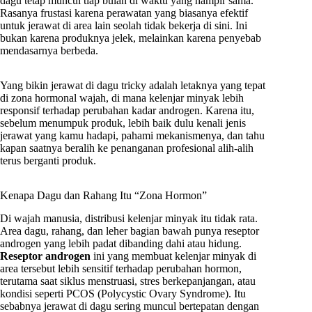
dagu tetap muncul tiap bulan di waktu yang hampir sama.
Rasanya frustasi karena perawatan yang biasanya efektif
untuk jerawat di area lain seolah tidak bekerja di sini. Ini
bukan karena produknya jelek, melainkan karena penyebab
mendasarnya berbeda.
Yang bikin jerawat di dagu tricky adalah letaknya yang tepat
di zona hormonal wajah, di mana kelenjar minyak lebih
responsif terhadap perubahan kadar androgen. Karena itu,
sebelum menumpuk produk, lebih baik dulu kenali jenis
jerawat yang kamu hadapi, pahami mekanismenya, dan tahu
kapan saatnya beralih ke penanganan profesional alih-alih
terus berganti produk.
Kenapa Dagu dan Rahang Itu “Zona Hormon”
Di wajah manusia, distribusi kelenjar minyak itu tidak rata.
Area dagu, rahang, dan leher bagian bawah punya reseptor
androgen yang lebih padat dibanding dahi atau hidung.
Reseptor androgen
ini yang membuat kelenjar minyak di
area tersebut lebih sensitif terhadap perubahan hormon,
terutama saat siklus menstruasi, stres berkepanjangan, atau
kondisi seperti PCOS (Polycystic Ovary Syndrome). Itu
sebabnya jerawat di dagu sering muncul bertepatan dengan