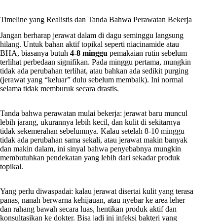
Timeline yang Realistis dan Tanda Bahwa Perawatan Bekerja
Jangan berharap jerawat dalam di dagu seminggu langsung
hilang. Untuk bahan aktif topikal seperti niacinamide atau
BHA, biasanya butuh
4-8 minggu
pemakaian rutin sebelum
terlihat perbedaan signifikan. Pada minggu pertama, mungkin
tidak ada perubahan terlihat, atau bahkan ada sedikit purging
(jerawat yang “keluar” dulu sebelum membaik). Ini normal
selama tidak memburuk secara drastis.
Tanda bahwa perawatan mulai bekerja: jerawat baru muncul
lebih jarang, ukurannya lebih kecil, dan kulit di sekitarnya
tidak sekemerahan sebelumnya. Kalau setelah 8-10 minggu
tidak ada perubahan sama sekali, atau jerawat makin banyak
dan makin dalam, ini sinyal bahwa penyebabnya mungkin
membutuhkan pendekatan yang lebih dari sekadar produk
topikal.
Yang perlu diwaspadai: kalau jerawat disertai kulit yang terasa
panas, nanah berwarna kehijauan, atau nyebar ke area leher
dan rahang bawah secara luas, hentikan produk aktif dan
konsultasikan ke dokter. Bisa jadi ini infeksi bakteri yang