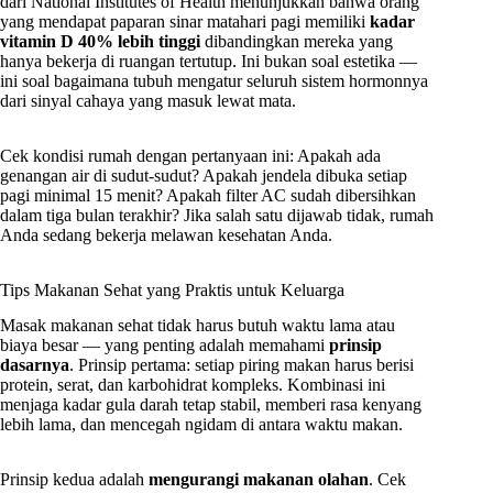
dari National Institutes of Health menunjukkan bahwa orang
yang mendapat paparan sinar matahari pagi memiliki
kadar
vitamin D 40% lebih tinggi
dibandingkan mereka yang
hanya bekerja di ruangan tertutup. Ini bukan soal estetika —
ini soal bagaimana tubuh mengatur seluruh sistem hormonnya
dari sinyal cahaya yang masuk lewat mata.
Cek kondisi rumah dengan pertanyaan ini: Apakah ada
genangan air di sudut-sudut? Apakah jendela dibuka setiap
pagi minimal 15 menit? Apakah filter AC sudah dibersihkan
dalam tiga bulan terakhir? Jika salah satu dijawab tidak, rumah
Anda sedang bekerja melawan kesehatan Anda.
Tips Makanan Sehat yang Praktis untuk Keluarga
Masak makanan sehat tidak harus butuh waktu lama atau
biaya besar — yang penting adalah memahami
prinsip
dasarnya
. Prinsip pertama: setiap piring makan harus berisi
protein, serat, dan karbohidrat kompleks. Kombinasi ini
menjaga kadar gula darah tetap stabil, memberi rasa kenyang
lebih lama, dan mencegah ngidam di antara waktu makan.
Prinsip kedua adalah
mengurangi makanan olahan
. Cek