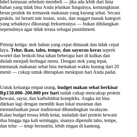
label kemasan sebelum membeli — jika ada lebih dari lima
bahan yang tidak bisa Anda jelaskan fungsinya, kemungkinan
besar produk itu termasuk makanan yang kurang sehat. Secara
praktis, ini berarti mie instan, sosis, dan nugget masuk kategori
yang sebaiknya dikurangi frekuensinya — bukan dihilangkan
sepenuhnya agar tidak terasa sebagai punishment.
Prinsip ketiga: stok bahan yang cepat dimasak dan tidak cepat
layu.
Telur, ikan, tahu, tempe, dan sayuran keras
seperti
wortel dan brokoli bisa tahan beberapa hari di kulkas dan
diolah menjadi berbagai menu. Dengan stok yang tepat,
memasak makanan sehat bisa memakan waktu kurang dari 20
menit — cukup untuk diterapkan meskipun hari Anda padat.
Untuk keluarga empat orang,
budget makan sehat berkisar
Rp150.000–200.000 per hari
sudah cukup mencakup protein
hewani, sayur, dan karbohidrat kompleks. Angka ini bisa
ditekan lagi dengan memilih ikan lokal musiman dan
memanfaatkan pasar tradisional dibandingkan swalayan.
Kalau budget terasa lebih ketat, mulailah dari protein hewani
dua hingga tiga kali seminggu, sisanya dipenuhi tahu, tempe,
dan telur — tetap bernutrisi, lebih ringan di kantong.