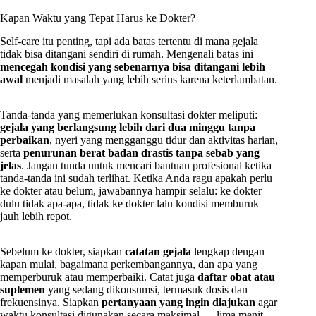
Kapan Waktu yang Tepat Harus ke Dokter?
Self-care itu penting, tapi ada batas tertentu di mana gejala
tidak bisa ditangani sendiri di rumah. Mengenali batas ini
mencegah kondisi yang sebenarnya bisa ditangani lebih
awal
menjadi masalah yang lebih serius karena keterlambatan.
Tanda-tanda yang memerlukan konsultasi dokter meliputi:
gejala yang berlangsung lebih dari dua minggu tanpa
perbaikan
, nyeri yang mengganggu tidur dan aktivitas harian,
serta
penurunan berat badan drastis tanpa sebab yang
jelas
. Jangan tunda untuk mencari bantuan profesional ketika
tanda-tanda ini sudah terlihat. Ketika Anda ragu apakah perlu
ke dokter atau belum, jawabannya hampir selalu: ke dokter
dulu tidak apa-apa, tidak ke dokter lalu kondisi memburuk
jauh lebih repot.
Sebelum ke dokter, siapkan
catatan gejala
lengkap dengan
kapan mulai, bagaimana perkembangannya, dan apa yang
memperburuk atau memperbaiki. Catat juga
daftar obat atau
suplemen
yang sedang dikonsumsi, termasuk dosis dan
frekuensinya. Siapkan
pertanyaan yang ingin diajukan
agar
waktu konsultasi digunakan secara maksimal — lima menit