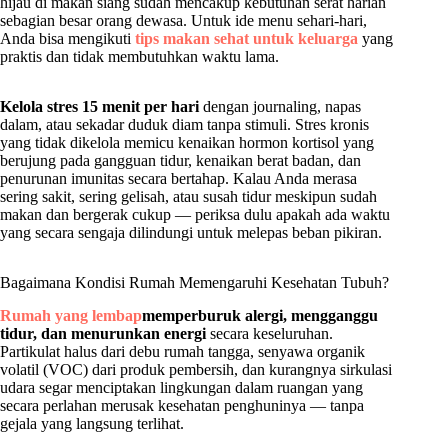
hijau di makan siang sudah mencakup kebutuhan serat harian
sebagian besar orang dewasa. Untuk ide menu sehari-hari,
Anda bisa mengikuti
tips makan sehat untuk keluarga
yang
praktis dan tidak membutuhkan waktu lama.
Kelola stres 15 menit per hari
dengan journaling, napas
dalam, atau sekadar duduk diam tanpa stimuli. Stres kronis
yang tidak dikelola memicu kenaikan hormon kortisol yang
berujung pada gangguan tidur, kenaikan berat badan, dan
penurunan imunitas secara bertahap. Kalau Anda merasa
sering sakit, sering gelisah, atau susah tidur meskipun sudah
makan dan bergerak cukup — periksa dulu apakah ada waktu
yang secara sengaja dilindungi untuk melepas beban pikiran.
Bagaimana Kondisi Rumah Memengaruhi Kesehatan Tubuh?
Rumah yang lembap
memperburuk alergi, mengganggu
tidur, dan menurunkan energi
secara keseluruhan.
Partikulat halus dari debu rumah tangga, senyawa organik
volatil (VOC) dari produk pembersih, dan kurangnya sirkulasi
udara segar menciptakan lingkungan dalam ruangan yang
secara perlahan merusak kesehatan penghuninya — tanpa
gejala yang langsung terlihat.