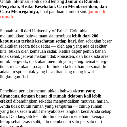
Untuk informasi lebih detail tentang
Jamur di Rumah:
Penyebab, Risiko Kesehatan, Cara Membersihkan, dan
Cara Mencegahnya
, lihat panduan kami di sini:
jamur di
rumah
.
Sebuah studi dari University of British Columbia
menunjukkan bahwa manusia membuat
lebih dari 200
keputusan terkait kesehatan setiap hari
, dan sebagian besar
dilakukan secara tidak sadar — oleh apa yang ada di sekitar
kita, bukan oleh kemauan sadar. Ketika dapur penuh bahan
tidak sehat, jadwal makan tidak konsisten, dan tidak ada area
untuk bergerak, otak akan memilih jalur paling hemat energi:
tidak melakukan apa-apa. Ini bukan kelemahan personal. Ini
adalah respons otak yang bisa dirancang ulang lewat
lingkungan fisik.
Penelitian perilaku menunjukkan bahwa
sistem yang
dirancang dengan benar di rumah delapan kali lebih
efektif
dibandingkan sekadar mengandalkan motivasi harian.
Anda tidak butuh rumah yang sempurna — cukup rumah
yang tidak secara aktif menyabotase langkah kecil Anda setiap
hari. Dan langkah kecil itu dimulai dari memahami kenapa
hidup sehat terasa sulit, lalu membenahi satu per satu dari
dalam rumah.