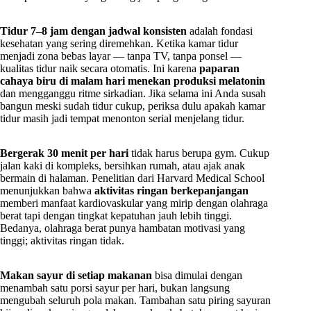
Tidur 7–8 jam dengan jadwal konsisten
adalah fondasi
kesehatan yang sering diremehkan. Ketika kamar tidur
menjadi zona bebas layar — tanpa TV, tanpa ponsel —
kualitas tidur naik secara otomatis. Ini karena
paparan
cahaya biru di malam hari menekan produksi melatonin
dan mengganggu ritme sirkadian. Jika selama ini Anda susah
bangun meski sudah tidur cukup, periksa dulu apakah kamar
tidur masih jadi tempat menonton serial menjelang tidur.
Bergerak 30 menit per hari
tidak harus berupa gym. Cukup
jalan kaki di kompleks, bersihkan rumah, atau ajak anak
bermain di halaman. Penelitian dari Harvard Medical School
menunjukkan bahwa
aktivitas ringan berkepanjangan
memberi manfaat kardiovaskular yang mirip dengan olahraga
berat tapi dengan tingkat kepatuhan jauh lebih tinggi.
Bedanya, olahraga berat punya hambatan motivasi yang
tinggi; aktivitas ringan tidak.
Makan sayur di setiap makanan
bisa dimulai dengan
menambah satu porsi sayur per hari, bukan langsung
mengubah seluruh pola makan. Tambahan satu piring sayuran