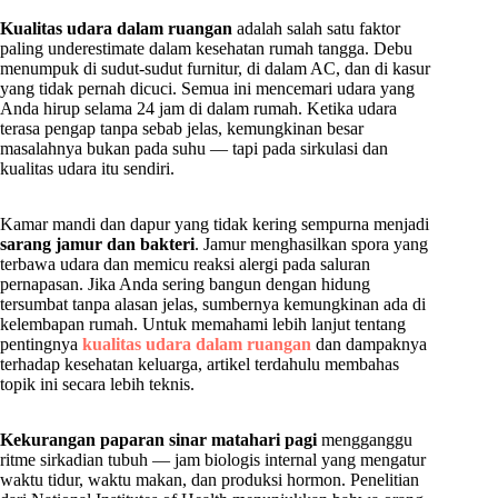
Kualitas udara dalam ruangan
adalah salah satu faktor
paling underestimate dalam kesehatan rumah tangga. Debu
menumpuk di sudut-sudut furnitur, di dalam AC, dan di kasur
yang tidak pernah dicuci. Semua ini mencemari udara yang
Anda hirup selama 24 jam di dalam rumah. Ketika udara
terasa pengap tanpa sebab jelas, kemungkinan besar
masalahnya bukan pada suhu — tapi pada sirkulasi dan
kualitas udara itu sendiri.
Kamar mandi dan dapur yang tidak kering sempurna menjadi
sarang jamur dan bakteri
. Jamur menghasilkan spora yang
terbawa udara dan memicu reaksi alergi pada saluran
pernapasan. Jika Anda sering bangun dengan hidung
tersumbat tanpa alasan jelas, sumbernya kemungkinan ada di
kelembapan rumah. Untuk memahami lebih lanjut tentang
pentingnya
kualitas udara dalam ruangan
dan dampaknya
terhadap kesehatan keluarga, artikel terdahulu membahas
topik ini secara lebih teknis.
Kekurangan paparan sinar matahari pagi
mengganggu
ritme sirkadian tubuh — jam biologis internal yang mengatur
waktu tidur, waktu makan, dan produksi hormon. Penelitian