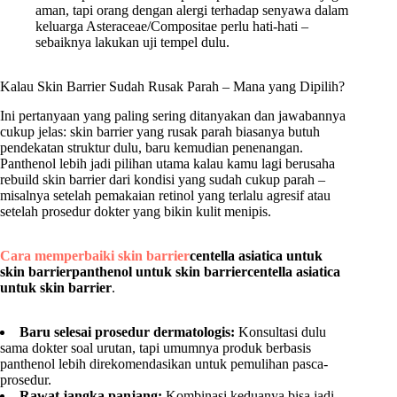
aman, tapi orang dengan alergi terhadap senyawa dalam
keluarga Asteraceae/Compositae perlu hati-hati –
sebaiknya lakukan uji tempel dulu.
Kalau Skin Barrier Sudah Rusak Parah – Mana yang Dipilih?
Ini pertanyaan yang paling sering ditanyakan dan jawabannya
cukup jelas: skin barrier yang rusak parah biasanya butuh
pendekatan struktur dulu, baru kemudian penenangan.
Panthenol lebih jadi pilihan utama kalau kamu lagi berusaha
rebuild skin barrier dari kondisi yang sudah cukup parah –
misalnya setelah pemakaian retinol yang terlalu agresif atau
setelah prosedur dokter yang bikin kulit menipis.
Cara memperbaiki skin barrier
centella asiatica untuk
skin barrier
panthenol untuk skin barrier
centella asiatica
untuk skin barrier
.
Baru selesai prosedur dermatologis:
Konsultasi dulu
sama dokter soal urutan, tapi umumnya produk berbasis
panthenol lebih direkomendasikan untuk pemulihan pasca-
prosedur.
Rawat jangka panjang:
Kombinasi keduanya bisa jadi