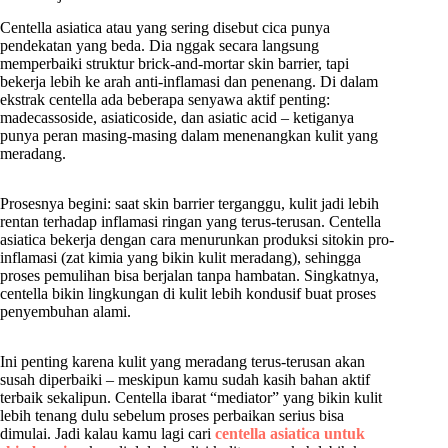
Centella asiatica atau yang sering disebut cica punya
pendekatan yang beda. Dia nggak secara langsung
memperbaiki struktur brick-and-mortar skin barrier, tapi
bekerja lebih ke arah anti-inflamasi dan penenang. Di dalam
ekstrak centella ada beberapa senyawa aktif penting:
madecassoside, asiaticoside, dan asiatic acid – ketiganya
punya peran masing-masing dalam menenangkan kulit yang
meradang.
Prosesnya begini: saat skin barrier terganggu, kulit jadi lebih
rentan terhadap inflamasi ringan yang terus-terusan. Centella
asiatica bekerja dengan cara menurunkan produksi sitokin pro-
inflamasi (zat kimia yang bikin kulit meradang), sehingga
proses pemulihan bisa berjalan tanpa hambatan. Singkatnya,
centella bikin lingkungan di kulit lebih kondusif buat proses
penyembuhan alami.
Ini penting karena kulit yang meradang terus-terusan akan
susah diperbaiki – meskipun kamu sudah kasih bahan aktif
terbaik sekalipun. Centella ibarat “mediator” yang bikin kulit
lebih tenang dulu sebelum proses perbaikan serius bisa
dimulai. Jadi kalau kamu lagi cari
centella asiatica untuk