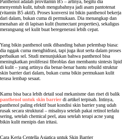
Panthenol adalah provitamin B5 – artinya, begitu dia
menyentuh kulit, tubuh mengubahnya jadi asam pantotenat
(vitamin B5 aktif). Proses konversi ini bikin panthenol bekerja
dari dalam, bukan cuma di permukaan. Dia menangkap dan
menahan air di lapisan kulit (humectant properties), sekaligus
merangsang sel kulit buat beregenerasi lebih cepat.
Yang bikin panthenol unik dibanding bahan pelembap biasa:
dia nggak cuma menghidrasi, tapi juga ikut serta dalam proses
perbaikan sel. Studi menunjukkan bahwa panthenol bisa
meningkatkan proliferasi fibroblas dan membantu sintesis lipid
di kulit – yang artinya dia benar-benar bantu rebuild struktur
skin barrier dari dalam, bukan cuma bikin permukaan kulit
terasa lembap sesaat.
Kamu bisa baca lebih detail soal mekanisme dan riset di balik
panthenol untuk skin barrier
di artikel terpisah. Intinya,
panthenol paling efektif buat kondisi skin barrier yang udah
rusak secara struktural – misalnya setelah pakai retinol terlalu
sering, setelah chemical peel, atau setelah terapi acne yang
bikin kulit menipis dan iritasi.
Cara Kerja Centella Asiatica untuk Skin Barrier