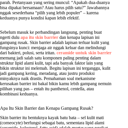
parah. Pertanyaan yang sering muncul: “Apakah dua-duanya
bisa dipakai bersamaan? Atau harus pilih satu?” Jawabannya
nggak sesederhana “pilih yang lebih populer” – karena
keduanya punya kondisi kapan lebih efektif.
Sebelum masuk ke perbandingan langsung, penting buat
ngerti dulu
apa itu skin barrier
dan kenapa lapisan ini
gampang rusak. Skin barrier adalah lapisan terluar kulit yang
fungsinya kunci: menjaga air nggak keluar dan melindungi
dari bakteri, polusi, serta iritan.
ceramide untuk skin barrier
memang jadi salah satu komponen paling penting dalam
struktur lipid alami kulit, tapi ada banyak faktor lain yang
bikin struktur ini melemah. Begitu lapisan ini terganggu, kulit
jadi gampang kering, meradang, atau justru produksi
minyaknya naik drastis. Pemahaman soal mekanisme
kerusakan barrier ini bakal bikin kamu lebih gampang nemuin
pilihan yang pas – entah itu panthenol, centella, atau
kombinasi keduanya.
Apa Itu Skin Barrier dan Kenapa Gampang Rusak?
Skin barrier itu bentuknya kayak batu bata – sel kulit mati
(corneocyte) berfungsi sebagai batu, sementara lipid alami
(ceramide, kolesterol, fatty acid) adalah mortar yang ngeikat