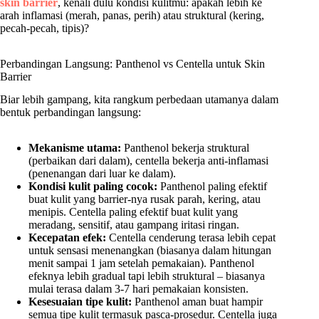
skin barrier
, kenali dulu kondisi kulitmu: apakah lebih ke
arah inflamasi (merah, panas, perih) atau struktural (kering,
pecah-pecah, tipis)?
Perbandingan Langsung: Panthenol vs Centella untuk Skin
Barrier
Biar lebih gampang, kita rangkum perbedaan utamanya dalam
bentuk perbandingan langsung:
Mekanisme utama:
Panthenol bekerja struktural
(perbaikan dari dalam), centella bekerja anti-inflamasi
(penenangan dari luar ke dalam).
Kondisi kulit paling cocok:
Panthenol paling efektif
buat kulit yang barrier-nya rusak parah, kering, atau
menipis. Centella paling efektif buat kulit yang
meradang, sensitif, atau gampang iritasi ringan.
Kecepatan efek:
Centella cenderung terasa lebih cepat
untuk sensasi menenangkan (biasanya dalam hitungan
menit sampai 1 jam setelah pemakaian). Panthenol
efeknya lebih gradual tapi lebih struktural – biasanya
mulai terasa dalam 3-7 hari pemakaian konsisten.
Kesesuaian tipe kulit:
Panthenol aman buat hampir
semua tipe kulit termasuk pasca-prosedur. Centella juga