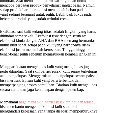
dihindari. Saat melihat kulit bermasalah, godaan untuk
mencoba berbagai produk penyelamat sangat besar. Namun,
setiap produk baru berpotensi menambah beban pada kulit
yang sedang berjuang untuk pulih. Lebih baik fokus pada
beberapa produk yang sudah terbukti cocok.
Eksfoliasi saat kulit sedang iritasi adalah langkah yang harus
dihindari sama sekali. Eksfoliasi fisik dengan scrub atau
eksfoliasi kimia dengan AHA dan BHA memang bermanfaat
untuk kulit sehat, tetapi pada kulit yang barrier-nya rusak,
eksfoliasi justru menambah kerusakan. Tunggu hingga kulit
benar-benar pulih sebelum memasukkan kembali langkah ini.
Menggaruk atau mengelupas kulit yang mengelupas juga
perlu dihindari. Saat skin barrier rusak, kulit sering terkelupas
atau mengelupas. Menggaruk atau mengelupas secara paksa
bisa merusak lapisan kulit yang baru terbentuk dan
memperpanjang proses pemulihan. Biarkan kulit mengelupas
secara alami dan jaga kelembapan dengan pelembap.
Memahami
bagaimana skin barrier rusak terlihat dan terasa
bisa membantu mengenali kondisi kulit sendiri dan
menghindari kebiasaan yang tanpa disadari memperburuknya.