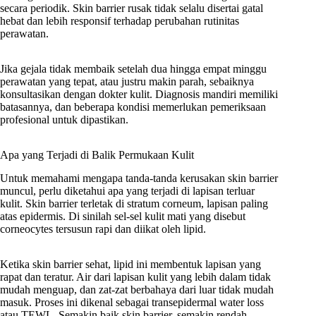
secara periodik. Skin barrier rusak tidak selalu disertai gatal
hebat dan lebih responsif terhadap perubahan rutinitas
perawatan.
Jika gejala tidak membaik setelah dua hingga empat minggu
perawatan yang tepat, atau justru makin parah, sebaiknya
konsultasikan dengan dokter kulit. Diagnosis mandiri memiliki
batasannya, dan beberapa kondisi memerlukan pemeriksaan
profesional untuk dipastikan.
Apa yang Terjadi di Balik Permukaan Kulit
Untuk memahami mengapa tanda-tanda kerusakan skin barrier
muncul, perlu diketahui apa yang terjadi di lapisan terluar
kulit. Skin barrier terletak di stratum corneum, lapisan paling
atas epidermis. Di sinilah sel-sel kulit mati yang disebut
corneocytes tersusun rapi dan diikat oleh lipid.
Ketika skin barrier sehat, lipid ini membentuk lapisan yang
rapat dan teratur. Air dari lapisan kulit yang lebih dalam tidak
mudah menguap, dan zat-zat berbahaya dari luar tidak mudah
masuk. Proses ini dikenal sebagai transepidermal water loss
atau TEWL. Semakin baik skin barrier, semakin rendah