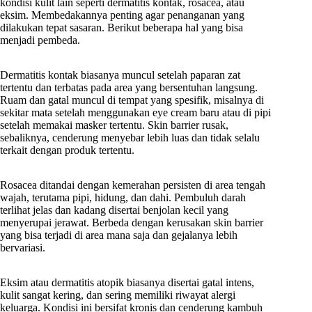
kondisi kulit lain seperti dermatitis kontak, rosacea, atau
eksim. Membedakannya penting agar penanganan yang
dilakukan tepat sasaran. Berikut beberapa hal yang bisa
menjadi pembeda.
Dermatitis kontak biasanya muncul setelah paparan zat
tertentu dan terbatas pada area yang bersentuhan langsung.
Ruam dan gatal muncul di tempat yang spesifik, misalnya di
sekitar mata setelah menggunakan eye cream baru atau di pipi
setelah memakai masker tertentu. Skin barrier rusak,
sebaliknya, cenderung menyebar lebih luas dan tidak selalu
terkait dengan produk tertentu.
Rosacea ditandai dengan kemerahan persisten di area tengah
wajah, terutama pipi, hidung, dan dahi. Pembuluh darah
terlihat jelas dan kadang disertai benjolan kecil yang
menyerupai jerawat. Berbeda dengan kerusakan skin barrier
yang bisa terjadi di area mana saja dan gejalanya lebih
bervariasi.
Eksim atau dermatitis atopik biasanya disertai gatal intens,
kulit sangat kering, dan sering memiliki riwayat alergi
keluarga. Kondisi ini bersifat kronis dan cenderung kambuh