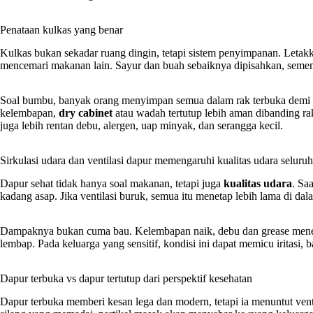
Penataan kulkas yang benar
Kulkas bukan sekadar ruang dingin, tetapi sistem penyimpanan. Leta
mencemari makanan lain. Sayur dan buah sebaiknya dipisahkan, semen
Soal bumbu, banyak orang menyimpan semua dalam rak terbuka demi pr
kelembapan,
dry cabinet
atau wadah tertutup lebih aman dibanding rak
juga lebih rentan debu, alergen, uap minyak, dan serangga kecil.
Sirkulasi udara dan ventilasi dapur memengaruhi kualitas udara seluru
Dapur sehat tidak hanya soal makanan, tetapi juga
kualitas udara
. Sa
kadang asap. Jika ventilasi buruk, semua itu menetap lebih lama di da
Dampaknya bukan cuma bau. Kelembapan naik, debu dan grease menempe
lembap. Pada keluarga yang sensitif, kondisi ini dapat memicu iritasi,
Dapur terbuka vs dapur tertutup dari perspektif kesehatan
Dapur terbuka memberi kesan lega dan modern, tetapi ia menuntut ventil