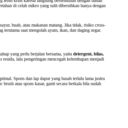
g lebih kritis karena langsung bersentuhan dengan bahan
ertahan di celah mikro yang sulit dibersihkan hanya dengan
ayur, buah, atau makanan matang. Jika tidak, risiko cross-
ng terutama saat mengolah ayam, ikan, dan daging segar.
tahap yang perlu berjalan bersama, yaitu
detergent, bilas,
as residu, lalu pengeringan mencegah kelembapan menjadi
optimal. Spons dan lap dapur yang basah terlalu lama justru
c brush atau spons kasar, ganti secara berkala bila sudah