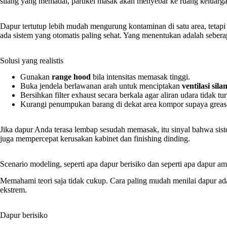
silang yang memadai, partikel masak akan menyebar ke ruang keluarga. 
Dapur tertutup lebih mudah mengurung kontaminan di satu area, tetapi b
ada sistem yang otomatis paling sehat. Yang menentukan adalah sebera
Solusi yang realistis
Gunakan
range hood
bila intensitas memasak tinggi.
Buka jendela berlawanan arah untuk menciptakan
ventilasi sila
Bersihkan filter exhaust secara berkala agar aliran udara tidak tu
Kurangi penumpukan barang di dekat area kompor supaya grea
Jika dapur Anda terasa lembap sesudah memasak, itu sinyal bahwa sist
juga mempercepat kerusakan kabinet dan finishing dinding.
Scenario modeling, seperti apa dapur berisiko dan seperti apa dapur a
Memahami teori saja tidak cukup. Cara paling mudah menilai dapur a
ekstrem.
Dapur berisiko