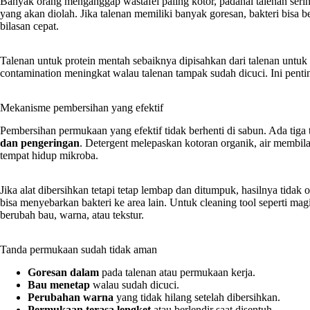
Banyak orang menganggap wastafel paling kotor, padahal talenan serin
yang akan diolah. Jika talenan memiliki banyak goresan, bakteri bisa b
bilasan cepat.
Talenan untuk protein mentah sebaiknya dipisahkan dari talenan untuk s
contamination meningkat walau talenan tampak sudah dicuci. Ini penti
Mekanisme pembersihan yang efektif
Pembersihan permukaan yang efektif tidak berhenti di sabun. Ada tiga 
dan pengeringan
. Detergent melepaskan kotoran organik, air membil
tempat hidup mikroba.
Jika alat dibersihkan tetapi tetap lembap dan ditumpuk, hasilnya tidak 
bisa menyebarkan bakteri ke area lain. Untuk cleaning tool seperti magi
berubah bau, warna, atau tekstur.
Tanda permukaan sudah tidak aman
Goresan dalam
pada talenan atau permukaan kerja.
Bau menetap
walau sudah dicuci.
Perubahan warna
yang tidak hilang setelah dibersihkan.
Permukaan terasa lengket
atau berlendir saat disentuh.