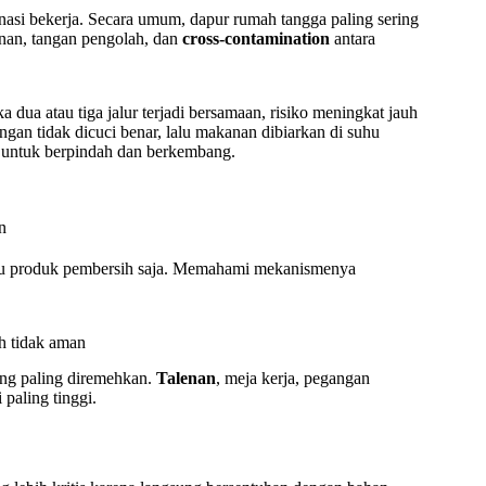
asi bekerja. Secara umum, dapur rumah tangga paling sering
anan, tangan pengolah, dan
cross-contamination
antara
 dua atau tiga jalur terjadi bersamaan, risiko meningkat jauh
angan tidak dicuci benar, lalu makanan dibiarkan di suhu
n untuk berpindah dan berkembang.
 satu produk pembersih saja. Memahami mekanismenya
h tidak aman
ing paling diremehkan.
Talenan
, meja kerja, pegangan
 paling tinggi.