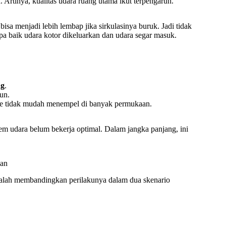
Artinya, kualitas udara ruang utama ikut terpengaruh.
isa menjadi lebih lembap jika sirkulasinya buruk. Jadi tidak
pa baik udara kotor dikeluarkan dan udara segar masuk.
ng
.
run.
se tidak mudah menempel di banyak permukaan.
em udara belum bekerja optimal. Dalam jangka panjang, ini
man
dalah membandingkan perilakunya dalam dua skenario