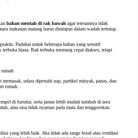
kkan
bahan mentah di rak bawah
agar tetesannya tidak
tara makanan matang harus disimpan dalam wadah tertutup.
aktis. Padahal untuk beberapa bahan yang sensitif
 terbuka biasa. Rak terbuka memang cepat diakses, tetapi
h rumah
at memasak, udara dipenuhi uap, partikel minyak, panas, dan
lam rumah.
l di furnitur, serta jamur lebih mudah tumbuh di area
 batuk, atau rasa tidak nyaman pada mata dan tenggorokan.
asi yang lebih baik. Jika tidak ada range hood atau ventilasi