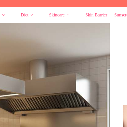
Diet
Skincare
Skin Barrier
Sunscr