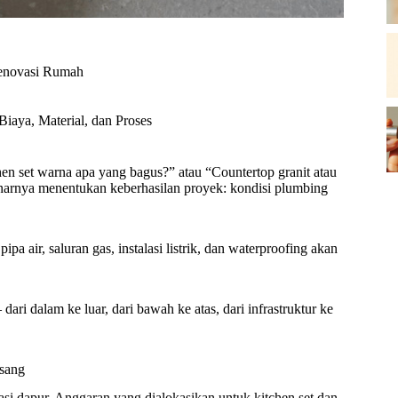
enovasi Rumah
iaya, Material, dan Proses
chen set warna apa yang bagus?” atau “Countertop granit atau
enarnya menentukan keberhasilan proyek: kondisi plumbing
a air, saluran gas, instalasi listrik, dan waterproofing akan
ari dalam ke luar, dari bawah ke atas, dari infrastruktur ke
sang
i dapur. Anggaran yang dialokasikan untuk kitchen set dan