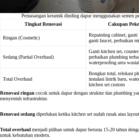
Pemasangan keramik dinding dapur menggunakan semen perek
Tingkat Renovasi
Cakupan Peke
Repainting cabinet, ganti
Ringan (Cosmetic)
ganti faucet, perbaikan m
Ganti kitchen set, counter
Sedang (Partial Overhaul)
perbaikan plumbing terba
waterproofing area wasta
Bongkar total, relokasi p
Total Overhaul
instalasi listrik baru, wate
kitchen set custom
Renovasi ringan
cocok untuk dapur dengan struktur dan plumbing yan
menyentuh infrastruktur.
Renovasi sedang
diperlukan ketika kitchen set sudah rusak atau layo
Total overhaul
menjadi pilihan untuk dapur berusia 15-20 tahun denga
untuk kebutuhan modern.